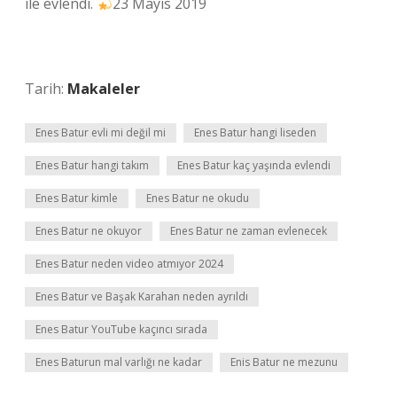
ile evlendi.
23 Mayıs 2019
Tarih:
Makaleler
Enes Batur evli mi değil mi
Enes Batur hangi liseden
Enes Batur hangi takım
Enes Batur kaç yaşında evlendi
Enes Batur kimle
Enes Batur ne okudu
Enes Batur ne okuyor
Enes Batur ne zaman evlenecek
Enes Batur neden video atmıyor 2024
Enes Batur ve Başak Karahan neden ayrıldı
Enes Batur YouTube kaçıncı sırada
Enes Baturun mal varlığı ne kadar
Enis Batur ne mezunu