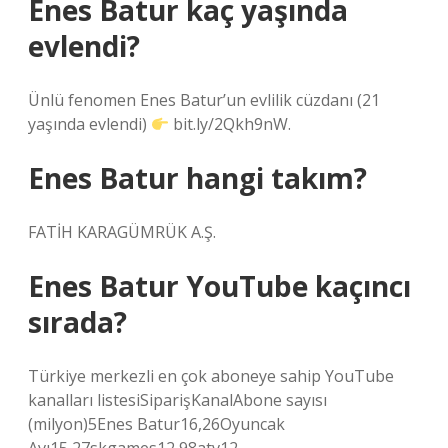
Enes Batur kaç yaşında
evlendi?
Ünlü fenomen Enes Batur’un evlilik cüzdanı (21
yaşında evlendi)
bit.ly/2Qkh9nW.
Enes Batur hangi takım?
FATİH KARAGÜMRÜK A.Ş.
Enes Batur YouTube kaçıncı
sırada?
Türkiye merkezli en çok aboneye sahip YouTube
kanalları listesiSiparişKanalAbone sayısı
(milyon)5Enes Batur16,26Oyuncak