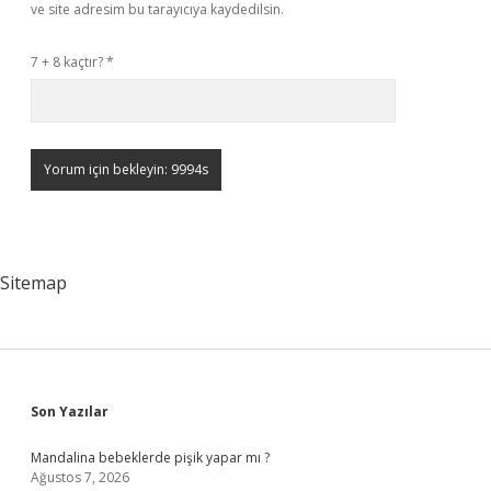
ve site adresim bu tarayıcıya kaydedilsin.
7 + 8 kaçtır?
*
Sitemap
Sidebar
Son Yazılar
Mandalina bebeklerde pişik yapar mı ?
Ağustos 7, 2026