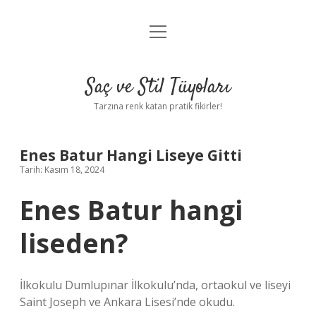
menüyü
Anasayfa
aç
Gizlilik Politikası
Saç ve Stil Tüyoları
Yasal Uyarı
Tarzına renk katan pratik fikirler!
Hakkımızda
Enes Batur Hangi Liseye Gitti
Tarih: Kasım 18, 2024
Enes Batur hangi
liseden?
İlkokulu Dumlupınar İlkokulu’nda, ortaokul ve liseyi
Saint Joseph ve Ankara Lisesi’nde okudu.