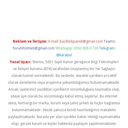
iriş
Reklam ve İletişim:
E-mail:
backlinkpaneli@gmail.com
Teams:
forumhizmeti@gmail.com
Whatsapp: 0262 606 0 726
Telegram:
@karabul
Yasal Uyarı:
Sitemiz, 5651 Sayılı Kanun gereğince Bilgi Teknolojileri
ve İletişim Kurumu (BTK) tarafından onaylanmış bir Yer Sağlayıcı
olarak hizmet vermektedir. Bu nedenle, sitedeki içerikleri proaktif
olarak denetleme veya araştırma yükümlülüğümüz bulunmamaktadır.
Ancak, üyelerimiz yazdıkları içeriklerin sorumluluğunu taşımakta olup,
siteye üye olarak bu sorumluluğu kabul etmiş sayılırlar. Bu internet
sitesi, herhangi bir marka, kurum veya şahıs şirketi ile hiçbir bağlantısı
bulunmamaktadır. Sitede yalnızca kendi hazırladığımız makaleler
paylaşılmaktadır. Burada yer alan içerikler haber niteliği taşımamakta
olup, gerçek kurum ve kişiler hakkında paylaşım yapılmamaktadır.