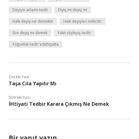
Deyişin anlamı nedir
Diyiş mi deyiş mi
Halk deyişi ne demektir
Halk deyişleri nelerdir
Son deyiş ne demek
Yalın söyleyiş nedir
Yoğunluk nedir edebiyatta
Önceki Yazı
Taşa Cila Yapılır Mı
Sonraki Yazı
İHtiyati Tedbir Karara Çıkmış Ne Demek
Bir yanıt yazın