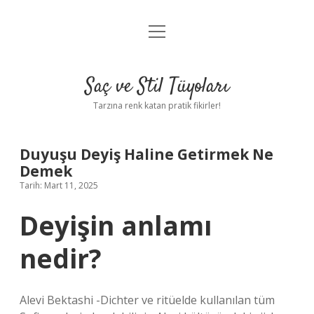
menüyü
Anasayfa
aç
Gizlilik Politikası
Saç ve Stil Tüyoları
Yasal Uyarı
Tarzına renk katan pratik fikirler!
Hakkımızda
Duyuşu Deyiş Haline Getirmek Ne
Demek
Tarih: Mart 11, 2025
Deyişin anlamı
nedir?
Alevi Bektashi -Dichter ve ritüelde kullanılan tüm