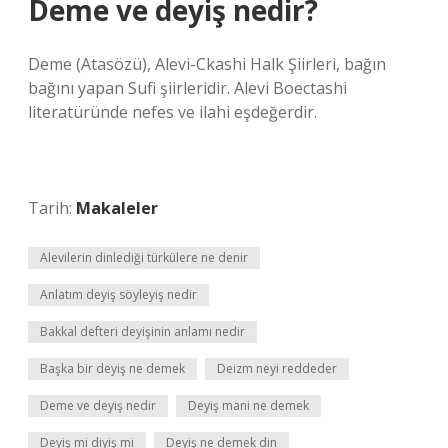
Deme ve deyiş nedir?
Deme (Atasözü), Alevi-Ckashi Halk Şiirleri, bağın
bağını yapan Sufi şiirleridir. Alevi Boectashi
literatüründe nefes ve ilahi eşdeğerdir.
Tarih:
Makaleler
Alevilerin dinlediği türkülere ne denir
Anlatım deyiş söyleyiş nedir
Bakkal defteri deyişinin anlamı nedir
Başka bir deyiş ne demek
Deizm neyi reddeder
Deme ve deyiş nedir
Deyiş mani ne demek
Deyiş mi diyiş mi
Deyiş ne demek din