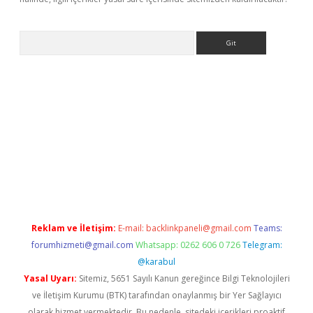
Arama
giriş
Reklam ve İletişim:
E-mail:
backlinkpaneli@gmail.com
Teams:
forumhizmeti@gmail.com
Whatsapp: 0262 606 0 726
Telegram:
@karabul
Yasal Uyarı:
Sitemiz, 5651 Sayılı Kanun gereğince Bilgi Teknolojileri
ve İletişim Kurumu (BTK) tarafından onaylanmış bir Yer Sağlayıcı
olarak hizmet vermektedir. Bu nedenle, sitedeki içerikleri proaktif