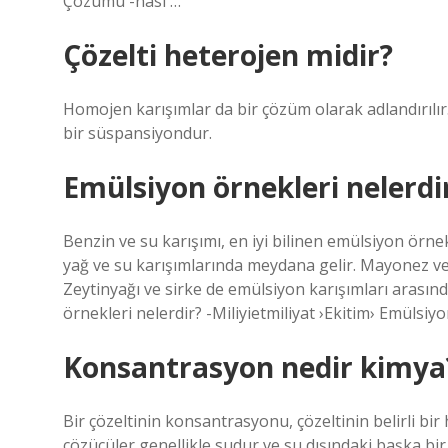
Çözümü -nasi …
Çözelti heterojen midir?
Homojen karışımlar da bir çözüm olarak adlandırılır. 
bir süspansiyondur.
Emülsiyon örnekleri nelerdi
Benzin ve su karışımı, en iyi bilinen emülsiyon örn
yağ ve su karışımlarında meydana gelir. Mayonez ve s
Zeytinyağı ve sirke de emülsiyon karışımları arası
örnekleri nelerdir? -Miliyietmiliyat ›Ekitim› Emülsi
Konsantrasyon nedir kimya
Bir çözeltinin konsantrasyonu, çözeltinin belirli bir
çözücüler genellikle sudur ve su dışındaki başka bir 