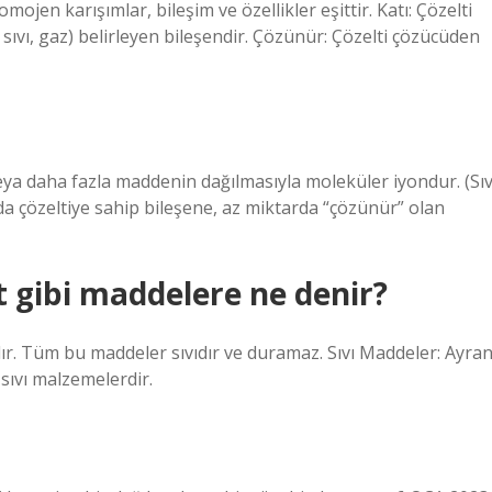
mojen karışımlar, bileşim ve özellikler eşittir. Katı: Çözelti
 sıvı, gaz) belirleyen bileşendir. Çözünür: Çözelti çözücüden
ya daha fazla maddenin dağılmasıyla moleküler iyondur. (Sıv
rda çözeltiye sahip bileşene, az miktarda “çözünür” olan
t gibi maddelere ne denir?
ılır. Tüm bu maddeler sıvıdır ve duramaz. Sıvı Maddeler: Ayran
 sıvı malzemelerdir.