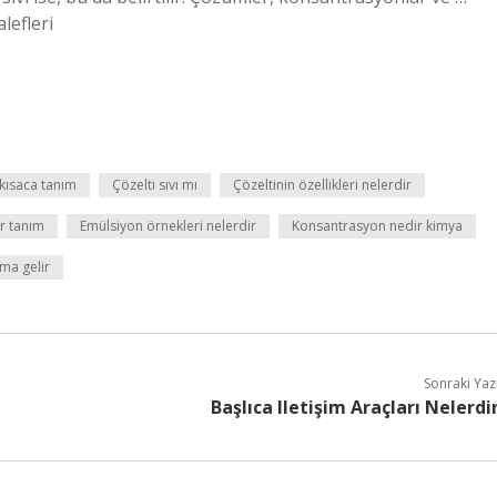
lefleri
 kısaca tanım
Çözelti sıvı mı
Çözeltinin özellikleri nelerdir
r tanım
Emülsiyon örnekleri nelerdir
Konsantrasyon nedir kimya
ma gelir
Sonraki Yaz
Başlıca Iletişim Araçları Nelerdi