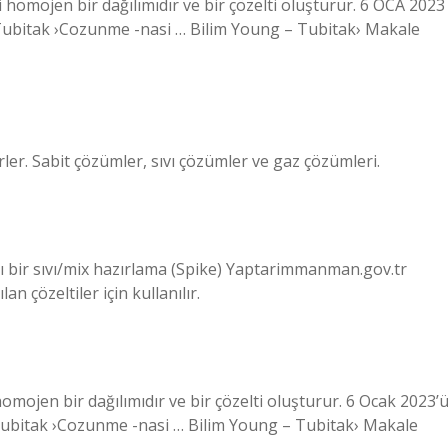
i homojen bir dağılımıdır ve bir çözelti oluşturur. 6 OCA 2023
 – Tubitak ›Cozunme -nasi … Bilim Young – Tubitak› Makale
irler. Sabit çözümler, sıvı çözümler ve gaz çözümleri.
 bir sıvı/mix hazırlama (Spike) Yaptarimmanman.gov.tr ​​
an çözeltiler için kullanılır.
homojen bir dağılımıdır ve bir çözelti oluşturur. 6 Ocak 2023’
– Tubitak ›Cozunme -nasi … Bilim Young – Tubitak› Makale