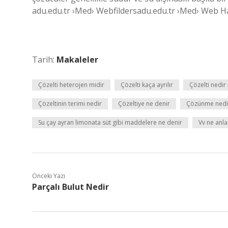
adu.edu.tr ›Med› Webfildersadu.edu.tr ›Med› Web Ha
Tarih:
Makaleler
Çözelti heterojen midir
Çözelti kaça ayrılır
Çözelti nedir
Çözeltinin terimi nedir
Çözeltiye ne denir
Çözünme nedi
Su çay ayran limonata süt gibi maddelere ne denir
Vv ne anla
Önceki Yazı
Parçalı Bulut Nedir