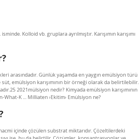
isminde. Kolloid vb. gruplara ayrılmıştır. Karışımın karışımı
r?
ekleri arasındadır. Günlük yaşamda en yaygın emülsiyon türü
üt, emülsiyon karışımının bir örneği olarak da belirtilebilir.
ndadır.25 2021mülsiyon nedir? Kimyada emülsiyon karışımının
yon-What-K … Milliaten ›Ekitim› Emülsiyon ne?
?
 hacmi içinde çözülen substrat miktarıdır. Çözeltilerdeki
sıvı ise, bu da belirtilir. Çözümler, konsantrasyonlar ve …