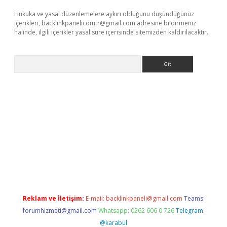
Hukuka ve yasal düzenlemelere aykırı olduğunu düşündüğünüz
içerikleri,
backlinkpanelicomtr@gmail.com
adresine bildirmeniz
halinde, ilgili içerikler yasal süre içerisinde sitemizden kaldırılacaktır.
Arama
iş
Reklam ve İletişim:
E-mail:
backlinkpaneli@gmail.com
Teams:
forumhizmeti@gmail.com
Whatsapp: 0262 606 0 726
Telegram:
@karabul