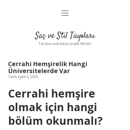
menüyü
Anasayfa
aç
Gizlilik Politikası
Saç ve Stil Tüyoları
Yasal Uyarı
Tarzına renk katan pratik fikirler!
Hakkımızda
Cerrahi Hemşirelik Hangi
Üniversitelerde Var
Tarih: Eylül 6, 2025
Cerrahi hemşire
olmak için hangi
bölüm okunmalı?