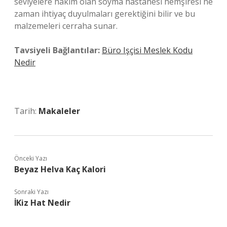
seviyelere hakim olan soyma hastanesi hemşiresi ne
zaman ihtiyaç duyulmaları gerektiğini bilir ve bu
malzemeleri cerraha sunar.
Tavsiyeli Bağlantılar:
Büro Işçisi Meslek Kodu
Nedir
Tarih:
Makaleler
Önceki Yazı
Beyaz Helva Kaç Kalori
Sonraki Yazı
İKiz Hat Nedir