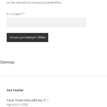
ve site adresim bu tarayıcıya kaydedilsin.
6 + 2 kaçtır?
*
Sitemap
Sidebar
Son Yazılar
Yaşar Üniversitesi yıllık kaç TL ?
Ağustos 9, 2026