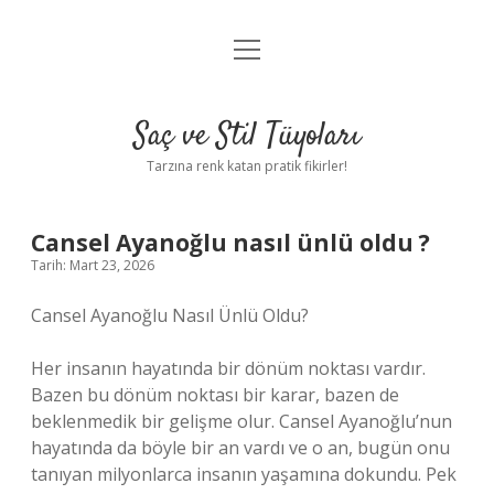
menüyü
Anasayfa
aç
Gizlilik Politikası
Saç ve Stil Tüyoları
Yasal Uyarı
Tarzına renk katan pratik fikirler!
Hakkımızda
Cansel Ayanoğlu nasıl ünlü oldu ?
Tarih: Mart 23, 2026
Cansel Ayanoğlu Nasıl Ünlü Oldu?
Her insanın hayatında bir dönüm noktası vardır.
Bazen bu dönüm noktası bir karar, bazen de
beklenmedik bir gelişme olur. Cansel Ayanoğlu’nun
hayatında da böyle bir an vardı ve o an, bugün onu
tanıyan milyonlarca insanın yaşamına dokundu. Pek