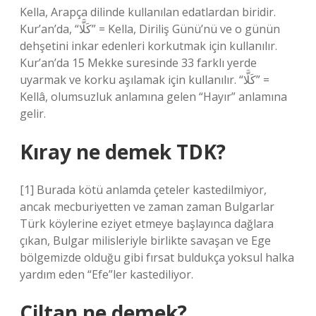
Kella, Arapça dilinde kullanılan edatlardan biridir.
Kur’an’da, “كَلَّا” = Kella, Diriliş Günü’nü ve o günün
dehşetini inkar edenleri korkutmak için kullanılır.
Kur’an’da 15 Mekke suresinde 33 farklı yerde
uyarmak ve korku aşılamak için kullanılır. “كَلَّا” =
Kellâ, olumsuzluk anlamına gelen “Hayır” anlamına
gelir.
Kıray ne demek TDK?
[1] Burada kötü anlamda çeteler kastedilmiyor,
ancak mecburiyetten ve zaman zaman Bulgarlar
Türk köylerine eziyet etmeye başlayınca dağlara
çıkan, Bulgar milisleriyle birlikte savaşan ve Ege
bölgemizde olduğu gibi fırsat buldukça yoksul halka
yardım eden “Efe”ler kastediliyor.
Çiltan ne demek?