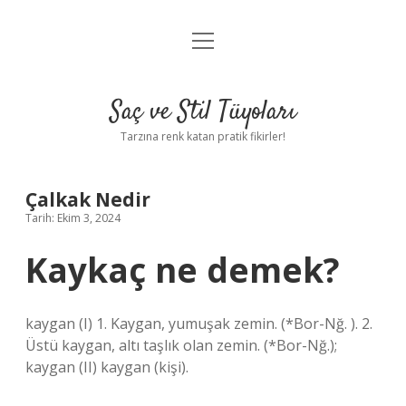
menüyü
Anasayfa
aç
Gizlilik Politikası
Saç ve Stil Tüyoları
Yasal Uyarı
Tarzına renk katan pratik fikirler!
Hakkımızda
Çalkak Nedir
Tarih: Ekim 3, 2024
Kaykaç ne demek?
kaygan (I) 1. Kaygan, yumuşak zemin. (*Bor-Nğ. ). 2.
Üstü kaygan, altı taşlık olan zemin. (*Bor-Nğ.);
kaygan (II) kaygan (kişi).