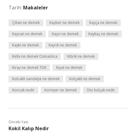
Tarih:
Makaleler
Çiltan ne demek
Kayber ne demek
Kayça ne demek
Kaycan ne demek
Kayci ne demek
Kaykaç ne demek
Kaykı ne demek
Kayrık ne demek
Kella ne demek Osmanlıca
Kibrik ne demek
Kıray ne demek TDK
Kıyat ne demek
Kolcakli sandalye ne demek
Kolçaklı ne demek
Koncak nedir
Korniyer ne demek
Oto kolçak nedir
Önceki Yazı
Kokil Kalıp Nedir