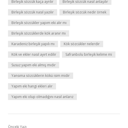
Birleşik sözcük kaça ayrılır
Birleşik sözcük nasıl anlaşılır
Birleşik sözcük nasıl yazılır
Birleşik sözcük nedir örnek
Birleşik sözcükler yapım eki alır mı
Birleşik sözcüklerde kök aranır mı
Karadeniz birleşik yapılı mı
Kök sözcükler nelerdir
Kök ve ekler nasıl ayırt edilir
Safranbolu birleşik kelime mi
Susuz yapım eki almış mıdır
Yansıma sözcüklerin kökü isim midir
Yapım eki hangi ekleri alır
Yapım eki olup olmadığını nasıl anlarız
Önceki Yazı