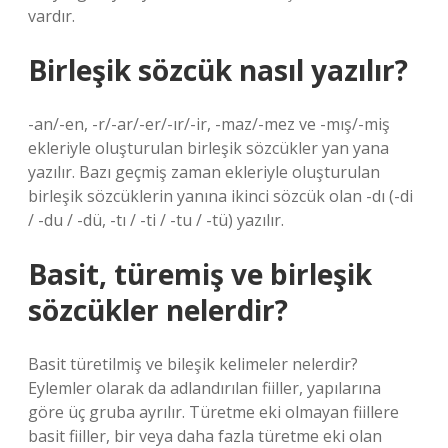
vardır.
Birleşik sözcük nasıl yazılır?
-an/-en, -r/-ar/-er/-ır/-ir, -maz/-mez ve -mış/-miş
ekleriyle oluşturulan birleşik sözcükler yan yana
yazılır. Bazı geçmiş zaman ekleriyle oluşturulan
birleşik sözcüklerin yanına ikinci sözcük olan -dı (-di
/ -du / -dü, -tı / -ti / -tu / -tü) yazılır.
Basit, türemiş ve birleşik
sözcükler nelerdir?
Basit türetilmiş ve bileşik kelimeler nelerdir?
Eylemler olarak da adlandırılan fiiller, yapılarına
göre üç gruba ayrılır. Türetme eki olmayan fiillere
basit fiiller, bir veya daha fazla türetme eki olan