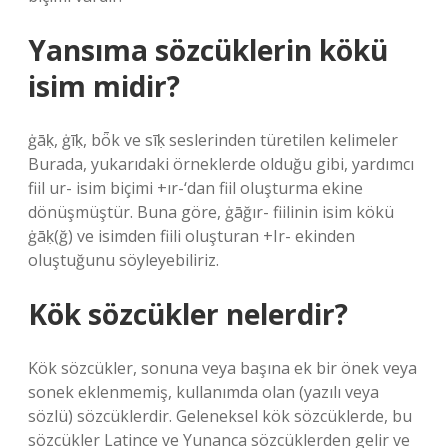
Yansıma sözcüklerin kökü
isim midir?
ġāḳ, ġīḳ, bȫk ve sīḳ seslerinden türetilen kelimeler
Burada, yukarıdaki örneklerde olduğu gibi, yardımcı
fiil ur- isim biçimi +ır-‘dan fiil oluşturma ekine
dönüşmüştür. Buna göre, ġāğır- fiilinin isim kökü
ġāḳ(ğ) ve isimden fiili oluşturan +Ir- ekinden
oluştuğunu söyleyebiliriz.
Kök sözcükler nelerdir?
Kök sözcükler, sonuna veya başına ek bir önek veya
sonek eklenmemiş, kullanımda olan (yazılı veya
sözlü) sözcüklerdir. Geleneksel kök sözcüklerde, bu
sözcükler Latince ve Yunanca sözcüklerden gelir ve