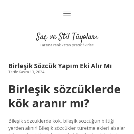
menüyü
Anasayfa
aç
Gizlilik Politikası
Saç ve Stil Tüyoları
Yasal Uyarı
Tarzına renk katan pratik fikirler!
Hakkımızda
Birleşik Sözcük Yapım Eki Alır Mı
Tarih: Kasım 13, 2024
Birleşik sözcüklerde
kök aranır mı?
Bileşik sözcüklerde kök, bileşik sözcüğün bittiği
yerden alınır! Bileşik sözcükler türetme ekleri alsalar