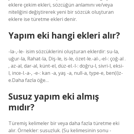
eklere çekim ekleri, sözcüğün anlamını ve/veya
niteliğini değiştirerek yeni bir sözcük oluşturan
eklere ise türetme ekleri denir.
Yapım eki hangi ekleri alır?
-la-,-le- isim sözcüklerini oluşturan eklerdir: su-la,
uğur-la, Rahat-la, Diş-le, is-le, özet-le.-al-,-el-: çoğ-al .
, az-al, dar-al, künt-el, düz-el.-l-: doğru-l, sivri-l, eksi-
l, ince-l.-a-, -e-: kan -a, yaş -a, null-a, type-e, ben(i)z-
e.Daha fazla öğe…
Susuz yapım eki almış
mıdır?
Türemiş kelimeler bir veya daha fazla türetme eki
alır. Örnekler: susuzluk. (Su kelimesinin sonu -