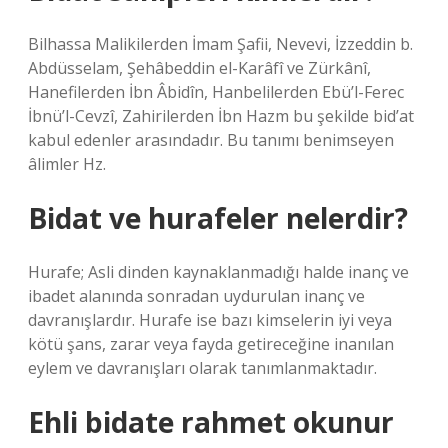
Bilhassa Malikilerden İmam Şafii, Nevevi, İzzeddin b.
Abdüsselam, Şehâbeddin el-Karâfî ve Zürkânî,
Hanefilerden İbn Âbidîn, Hanbelilerden Ebü’l-Ferec
İbnü’l-Cevzî, Zahirilerden İbn Hazm bu şekilde bid’at
kabul edenler arasındadır. Bu tanımı benimseyen
âlimler Hz.
Bidat ve hurafeler nelerdir?
Hurafe; Asli dinden kaynaklanmadığı halde inanç ve
ibadet alanında sonradan uydurulan inanç ve
davranışlardır. Hurafe ise bazı kimselerin iyi veya
kötü şans, zarar veya fayda getireceğine inanılan
eylem ve davranışları olarak tanımlanmaktadır.
Ehli bidate rahmet okunur