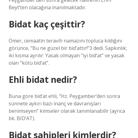
Peygamber’den sonra gelecek halifenin Ehl-i
Beyt’ten olacağına inanılmaktadır.
Bidat kaç çeşittir?
Ömer, cemaatin teravih namazını topluca kıldığını
görünce, “Bu ne güzel bir bid’attır!”3 dedi. Sapkınlık;
iki kısma ayrılır: Yasak olmayan “iyi bid’at” ve yasak
olan “kötü bid’at”.
Ehli bidat nedir?
Buna göre bid’at ehli, “Hz. Peygamber’den sonra
sünnete aykırı bazı inanç ve davranışları
benimseyen” kimseler olarak tanımlanabilir (ayrıca
bk. BID’AT).
Bidat sahipleri kimlerdir?