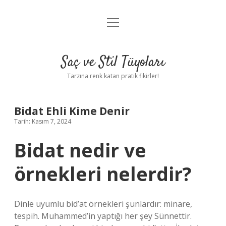
menüyü
Anasayfa
aç
Gizlilik Politikası
Saç ve Stil Tüyoları
Yasal Uyarı
Tarzına renk katan pratik fikirler!
Hakkımızda
Bidat Ehli Kime Denir
Tarih: Kasım 7, 2024
Bidat nedir ve
örnekleri nelerdir?
Dinle uyumlu bid’at örnekleri şunlardır: minare,
tespih. Muhammed’in yaptığı her şey Sünnettir.