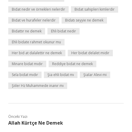
Bidat nedir ve örnekleri nelerdir
Bidat sahipleri kimlerdir
Bidat ve hurafeler nelerdir
Bidatı seyyie ne demek
Bidattır ne demek
Ehli bidat nedir
Ehli bidate rahmet okunur mu
Her bid at dalalettir ne demek
Her bidat delalet midir
Minare bidat mıdır
Reddiye bidat ne demek
Sela bidat mıdır
Şia ehli bidat mı
Şialar Alevi mi
Şiiler Hz Muhammede inanır mı
Önceki Yazı
Allah Kürtçe Ne Demek