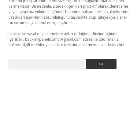
Kurumu (BTK) tarafından onaylanmış bir Yer Sağlayıcı olarak hizmet
vermektedir. Bu nedenle, sitedeki içerikleri proaktif olarak denetleme
veya araştırma yükümlülüğümüz bulunmamaktadır. Ancak, üyelerimiz
yazdıkları içeriklerin sorumluluğunu taşımakta olup, siteye üye olarak
bu sorumluluğu kabul etmiş sayılırlar.
Hukuka ve yasal düzenlemelere aykırı olduğunu düşündüğünüz
içerikleri,
backlinkpanelicomtr@gmail.com
adresine bildirmeniz
halinde, ilgili içerikler yasal süre içerisinde sitemizden kaldırılacaktır.
Arama
ş