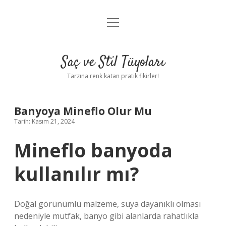
menüyü
Anasayfa
aç
Gizlilik Politikası
Saç ve Stil Tüyoları
Yasal Uyarı
Tarzına renk katan pratik fikirler!
Hakkımızda
Banyoya Mineflo Olur Mu
Tarih: Kasım 21, 2024
Mineflo banyoda
kullanılır mı?
Doğal görünümlü malzeme, suya dayanıklı olması
nedeniyle mutfak, banyo gibi alanlarda rahatlıkla