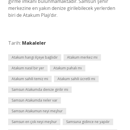
girme imkânı bulunmamaktadır. Samsun şehir
merkezine en yakın denize girilebilecek yerlerden
biri de Atakum Plajı’dır.
Tarih:
Makaleler
Atakum hangi ilçeye bağlıdır
Atakum merkez mi
Atakum nasıl bir yer
Atakum pahalı mı
Atakum sahili temiz mi
Atakum sahili ücretli mi
Samsun Atakumda denize girilir mi
Samsun Atakumda neler var
Samsun Atakumun neyi meşhur
Samsun en çok neyi meşhur
Samsuna gidince ne yapılır