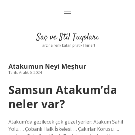
menüyü
Anasayfa
aç
Gizlilik Politikası
Saç ve Stil Tüyoları
Yasal Uyarı
Tarzına renk katan pratik fikirler!
Hakkımızda
Atakumun Neyi Meşhur
Tarih: Aralık 6, 2024
Samsun Atakum’da
neler var?
Atakum’da gezilecek çok güzel yerler: Atakum Sahil
Yolu. … Çobanlı Halk İskelesi. … Çakırlar Korusu. …