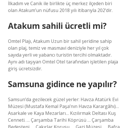
İlkadım ve Canik ile birlikte üç merkez ilçeden biri
olan Atakum’un nüfusu 2018 yılı itibarıyla 202’dir.
Atakum sahili ücretli mi?
Omtel Plajı, Atakum Uzun bir sahil şeridine sahip
olan plaj, temiz ve masmavi deniziyle her yıl çok
sayıda yerli ve yabancı turistin tercihi olmaktadır.
Aynı adı taşıyan Omtel Otel tarafından işletilen plaja
giriş ücretsizdir.
Samsuna gidince ne yapılır?
Samsun’da gezilecek güzel yerler: Havza Atatürk Evi
Müzesi (Mustafa Kemal Paşa’nın Havza Karargâhı)…
Asarkale ve Kaya Mezarları… Kızılırmak Deltası Kuş
Cenneti. … Çarşamba Tarihi Köprüsü … Çarşamba
Bedesteni. … Çakırlar Korusu. … Gazi Müzesi. … Bafra