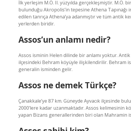
İlk yerleşim M.Ö. II. yüzyılda gerçekleşmiştir. M.Ö. b
bulunduğu Akropolis’in tepesine Athena Tapınağı inş
edilen tanrıça Athena’ya adanmıştır ve tüm antik ken
yerlerden biridir.
Assos’un anlamı nedir?
Assos isminin Helen dilinde bir anlamı yoktur. Antik 
ilçesindeki Behram köyüyle ilişkilendirilir. Behram
generalin isminden gelir.
Assos ne demek Türkçe?
Çanakkale’ye 87 km. Güneyde Ayvacık ilçesinde bulu
2000’lere kadar uzanmaktadır. Assos kelimesinin k
yapan Bizans generallerinden biri olan Mahramin ism
Assos sahibi kim?