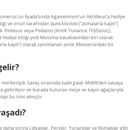
omeros’un İlyada’sında Agamemnon’un Akhilleus’a hediye
tiği ve onun tarafından ἀμπελόεσσα (“asmalarla kaplı”)
dı. Pedasus veya Pedasos (Antik Yunanca: Πήδασος),
hediye ettiği yedi Messina kasabasından biri olarak
la kaplı”) olarak tanımlanan antik Messenia’daki bir
elir?
 merkeziydi. Savaş sırasında kadırgalar Midilli’den savaşa
a getiriliyor ve burada bulunan meşe ve kayın ağaçlarıyla
ayı bu ismi almıştır.
yaşadı?
e daha sonra Lidyalılar, Persler, Yunanlılar ve Romalılar gibi