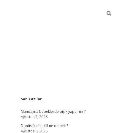
Sidebar
Son Yazılar
vdcasino giriş
Mandalina bebeklerde pişik yapar mı ?
Ağustos 7, 2026
Dönüşlü çatılı fiil ne demek ?
Ağustos 6, 2026