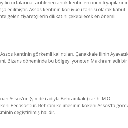
inyılın ortalarına tarihlenen antik kentin en önemli yapılarını
a edilmiştir. Assos kentinin koruyucu tanrısı olarak kabul
te gelen ziyaretçilerin dikkatini çekebilecek en önemli
Assos kentinin görkemli kalıntıları, Çanakkale ilinin Ayavacı
 ismi, Bizans döneminde bu bölgeyi yöneten Makhram adlı bir
nan Assos’un (şimdiki adıyla Behramkale) tarihi M.Ö.
ökeni Pedasos’tur. Behram kelimesinin kökeni Assos’ta göre
inin değiştirilmiş halidir.