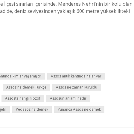
re İlçesi sınırları içerisinde, Menderes Nehri’nin bir kolu olan
adide, deniz seviyesinden yaklaşık 600 metre yükseklikteki
entinde kimler yaşamıştır
Assos antik kentinde neler var
Assos ne demek Türkçe
Assos ne zaman kuruldu
Assosta hangi filozof
Assosun anlamı nedir
elir
Pedasos ne demek
Yunanca Assos ne demek