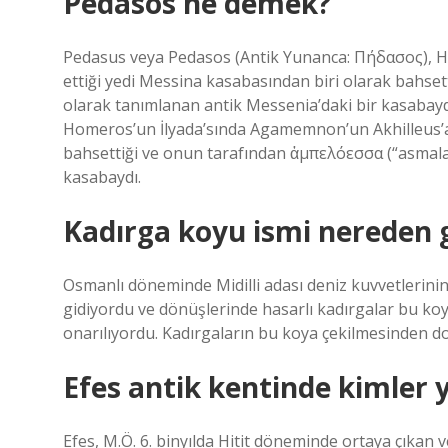
Pedasos ne demek?
Pedasus veya Pedasos (Antik Yunanca: Πήδασος), H
ettiği yedi Messina kasabasından biri olarak bahset
olarak tanımlanan antik Messenia’daki bir kasabay
Homeros’un İlyada’sında Agamemnon’un Akhilleus’a 
bahsettiği ve onun tarafından ἀμπελόεσσα (“asmalar
kasabaydı.
Kadırga koyu ismi nereden g
Osmanlı döneminde Midilli adası deniz kuvvetlerinin
gidiyordu ve dönüşlerinde hasarlı kadırgalar bu koy
onarılıyordu. Kadırgaların bu koya çekilmesinden dol
Efes antik kentinde kimler 
Efes, M.Ö. 6. binyılda Hitit döneminde ortaya çıkan v