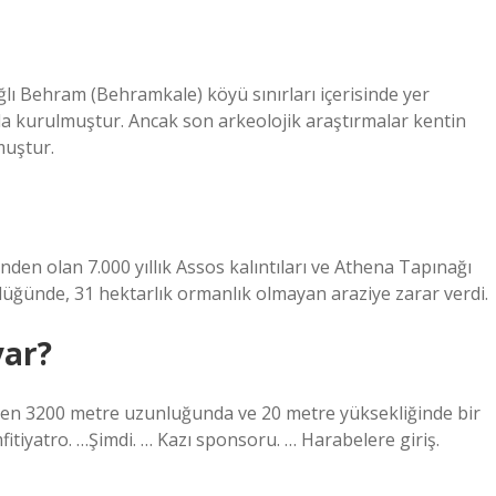
ğlı Behram (Behramkale) köyü sınırları içerisinde yer
lda kurulmuştur. Ancak son arkeolojik araştırmalar kentin
muştur.
den olan 7.000 yıllık Assos kalıntıları ve Athena Tapınağı
klüğünde, 31 hektarlık ormanlık olmayan araziye zarar verdi.
var?
ilen 3200 metre uzunluğunda ve 20 metre yüksekliğinde bir
fitiyatro. …Şimdi. … Kazı sponsoru. … Harabelere giriş.