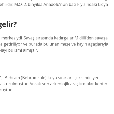
irdir. M.Ö. 2. binyılda Anadolu’nun batı kıyısındaki Lidya
elir?
 merkeziydi. Savaş sırasında kadırgalar Midilli’den savaşa
a getiriliyor ve burada bulunan meşe ve kayın ağaçlarıyla
ayı bu ismi almıştır.
ğlı Behram (Behramkale) köyü sınırları içerisinde yer
lda kurulmuştur. Ancak son arkeolojik araştırmalar kentin
muştur.