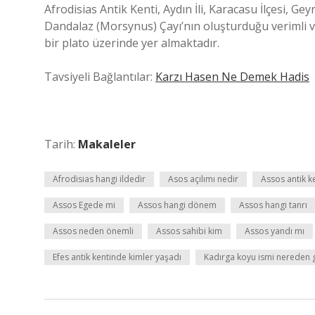
Afrodisias Antik Kenti, Aydın İli, Karacasu İlçesi, Gey
Dandalaz (Morsynus) Çayı’nın oluşturduğu verimli v
bir plato üzerinde yer almaktadır.
Tavsiyeli Bağlantılar:
Karzı Hasen Ne Demek Hadis
Tarih:
Makaleler
Afrodisias hangi ildedir
Asos açılımı nedir
Assos antik k
Assos Egede mi
Assos hangi dönem
Assos hangi tanrı
Assos neden önemli
Assos sahibi kim
Assos yandı mı
Efes antik kentinde kimler yaşadı
Kadırga koyu ismi nereden g