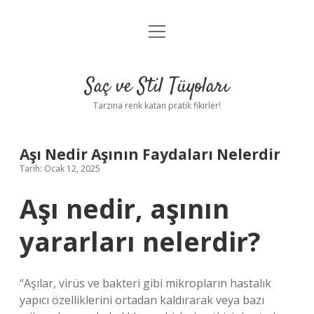
menüyü
Anasayfa
aç
Gizlilik Politikası
Saç ve Stil Tüyoları
Yasal Uyarı
Tarzına renk katan pratik fikirler!
Hakkımızda
Aşı Nedir Aşının Faydaları Nelerdir
Tarih: Ocak 12, 2025
Aşı nedir, aşının
yararları nelerdir?
“Aşılar, virüs ve bakteri gibi mikropların hastalık
yapıcı özelliklerini ortadan kaldırarak veya bazı