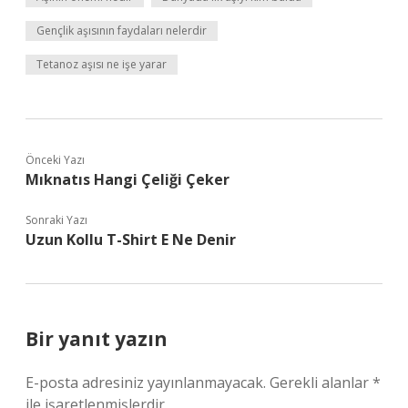
Gençlik aşısının faydaları nelerdir
Tetanoz aşısı ne işe yarar
Önceki Yazı
Mıknatıs Hangi Çeliği Çeker
Sonraki Yazı
Uzun Kollu T-Shirt E Ne Denir
Bir yanıt yazın
E-posta adresiniz yayınlanmayacak.
Gerekli alanlar
*
ile işaretlenmişlerdir