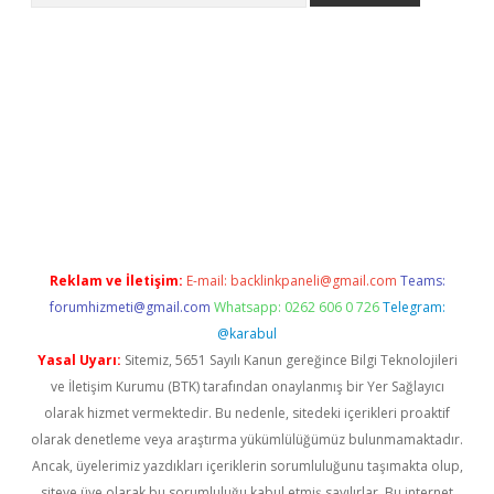
vdcasino giriş
Reklam ve İletişim:
E-mail:
backlinkpaneli@gmail.com
Teams:
forumhizmeti@gmail.com
Whatsapp: 0262 606 0 726
Telegram:
@karabul
Yasal Uyarı:
Sitemiz, 5651 Sayılı Kanun gereğince Bilgi Teknolojileri
ve İletişim Kurumu (BTK) tarafından onaylanmış bir Yer Sağlayıcı
olarak hizmet vermektedir. Bu nedenle, sitedeki içerikleri proaktif
olarak denetleme veya araştırma yükümlülüğümüz bulunmamaktadır.
Ancak, üyelerimiz yazdıkları içeriklerin sorumluluğunu taşımakta olup,
siteye üye olarak bu sorumluluğu kabul etmiş sayılırlar. Bu internet