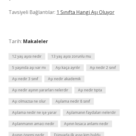
Tavsiyeli Bağlantılar:
1 Sınıfta Hangi Aşı Oluyor
Tarih:
Makaleler
12 yaş aşısı nedir
13 yaş aşısı zorunlu mu
5 yaşında aşı var mı
Aşı kaça ayrılır
Aşı nedir 2 sınıf
Aşı nedir 3 sınıf
Aşı nedir akademik
Aşı nedir aşının yararları nelerdir
Aşı nedir tıpta
Aşı olmazsa ne olur
Aşılama nedir 8 sınıf
Aşılama nedir ne işe yarar
Aşılamanın faydaları nelerdir
Aşılanmanın amacı nedir
Aşının kısaca anlamı nedir
Aşının önemi nedir
Dünyada ilk aşıyı kim buldu