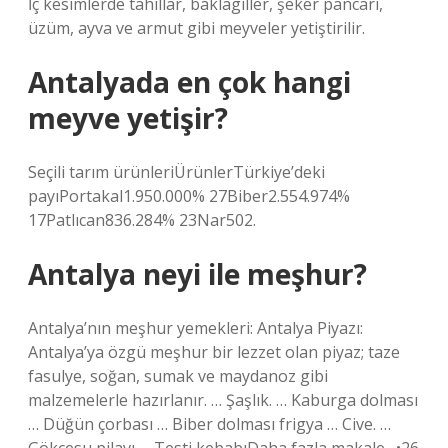
İç kesimlerde tahıllar, baklagiller, şeker pancarı,
üzüm, ayva ve armut gibi meyveler yetiştirilir.
Antalyada en çok hangi
meyve yetişir?
Seçili tarım ürünleriÜrünlerTürkiye’deki
payıPortakal1.950.000% 27Biber2.554.974%
17Patlıcan836.284% 23Nar502.
Antalya neyi ile meşhur?
Antalya’nın meşhur yemekleri: Antalya Piyazı:
Antalya’ya özgü meşhur bir lezzet olan piyaz; taze
fasulye, soğan, sumak ve maydanoz gibi
malzemelerle hazırlanır. … Şaşlık. … Kaburga dolması
… Düğün çorbası … Biber dolması frigya … Cive. …