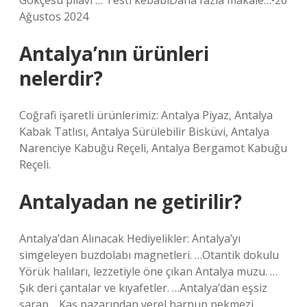
Gökçesu pilavı … Testi kebabıDaha fazla makale…•26
Ağustos 2024
Antalya’nın ürünleri
nelerdir?
Coğrafi işaretli ürünlerimiz: Antalya Piyaz, Antalya
Kabak Tatlısı, Antalya Sürülebilir Bisküvi, Antalya
Narenciye Kabuğu Reçeli, Antalya Bergamot Kabuğu
Reçeli.
Antalyadan ne getirilir?
Antalya’dan Alınacak Hediyelikler: Antalya’yı
simgeleyen buzdolabı magnetleri. …Otantik dokulu
Yörük halıları, lezzetiyle öne çıkan Antalya muzu. …
Şık deri çantalar ve kıyafetler. …Antalya’dan eşsiz
şarap …Kaş pazarından yerel harnup pekmezi. …