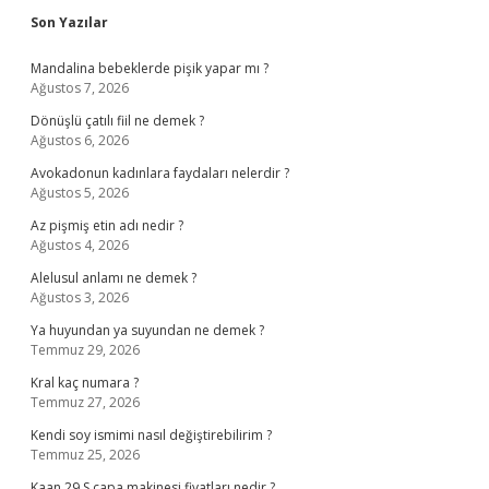
Sidebar
Son Yazılar
Mandalina bebeklerde pişik yapar mı ?
Ağustos 7, 2026
Dönüşlü çatılı fiil ne demek ?
Ağustos 6, 2026
Avokadonun kadınlara faydaları nelerdir ?
Ağustos 5, 2026
Az pişmiş etin adı nedir ?
Ağustos 4, 2026
Alelusul anlamı ne demek ?
Ağustos 3, 2026
Ya huyundan ya suyundan ne demek ?
Temmuz 29, 2026
Kral kaç numara ?
Temmuz 27, 2026
Kendi soy ismimi nasıl değiştirebilirim ?
Temmuz 25, 2026
Kaan 29 S çapa makinesi fiyatları nedir ?