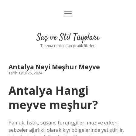
menüyü
Anasayfa
aç
Gizlilik Politikası
Saç ve Stil Tüyoları
Yasal Uyarı
Tarzına renk katan pratik fikirler!
Hakkımızda
Antalya Neyi Meşhur Meyve
Tarih: Eylül 25, 2024
Antalya Hangi
meyve meşhur?
Pamuk, fıstık, susam, turunçgiller, muz ve erken
sebzeler ağırlıklı olarak kıyı bölgelerinde yetiştirilir.