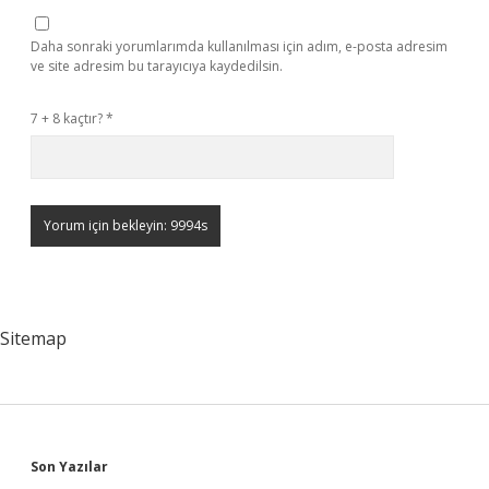
Daha sonraki yorumlarımda kullanılması için adım, e-posta adresim
ve site adresim bu tarayıcıya kaydedilsin.
7 + 8 kaçtır?
*
Sitemap
Sidebar
Son Yazılar