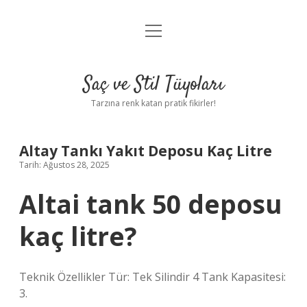
menüyü
Anasayfa
aç
Gizlilik Politikası
Saç ve Stil Tüyoları
Yasal Uyarı
Tarzına renk katan pratik fikirler!
Hakkımızda
Altay Tankı Yakıt Deposu Kaç Litre
Tarih: Ağustos 28, 2025
Altai tank 50 deposu
kaç litre?
Teknik Özellikler Tür: Tek Silindir 4 Tank Kapasitesi:
3.