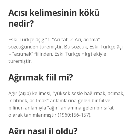
Acısı kelimesinin kökü
nedir?
Eski Türkçe āçıġ “1. “Acı tat, 2. Acı, acıtma”
sözcüğünden türemiştir. Bu sözcük, Eski Türkçe āçı
– “acıtmak” fiilinden, Eski Türkçe +I(g) ekiyle
türemiştir.
Ağrımak fiil mi?
Ağır (aҕыр) kelimesi, “yüksek sesle bağırmak, acımak,
incitmek, acıtmak” anlamlarına gelen bir fiil ve
bilinen anlamıyla “ağır” anlamına gelen bir sıfat
olarak tanımlanmıştır (1960:156-157).
Ağrı nasıl il oldu?