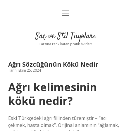
menüyü
Anasayfa
aç
Gizlilik Politikası
Saç ve Stil Tüyoları
Yasal Uyarı
Tarzına renk katan pratik fikirler!
Hakkımızda
Ağrı Sözcüğünün Kökü Nedir
Tarih: Ekim 25, 2024
Ağrı kelimesinin
kökü nedir?
Eski Türkçedeki aġrı fiilinden türemiştir – “acı
çekmek, hasta olmak”. Orijinal anlamının “ağlamak,