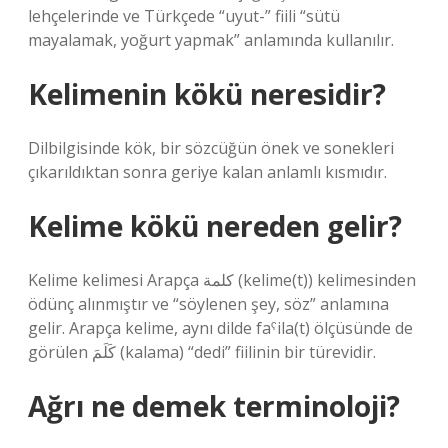
lehçelerinde ve Türkçede “uyut-” fiili “sütü
mayalamak, yoğurt yapmak” anlamında kullanılır.
Kelimenin kökü neresidir?
Dilbilgisinde kök, bir sözcüğün önek ve sonekleri
çıkarıldıktan sonra geriye kalan anlamlı kısmıdır.
Kelime kökü nereden gelir?
Kelime kelimesi Arapça كلمة (kelime(t)) kelimesinden
ödünç alınmıştır ve “söylenen şey, söz” anlamına
gelir. Arapça kelime, aynı dilde faˁila(t) ölçüsünde de
görülen كَلَمَ (kalama) “dedi” fiilinin bir türevidir.
Ağrı ne demek terminoloji?