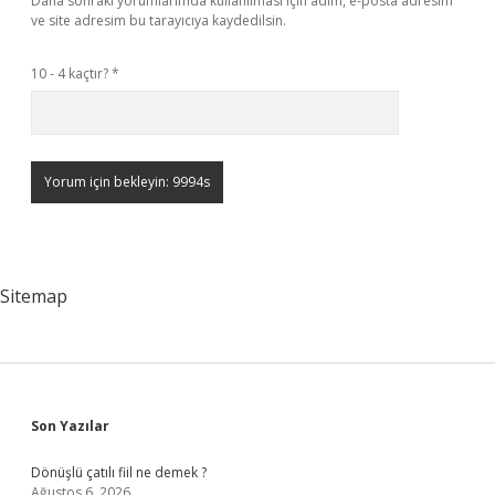
Daha sonraki yorumlarımda kullanılması için adım, e-posta adresim
ve site adresim bu tarayıcıya kaydedilsin.
10 - 4 kaçtır?
*
Sitemap
Sidebar
Son Yazılar
Dönüşlü çatılı fiil ne demek ?
Ağustos 6, 2026