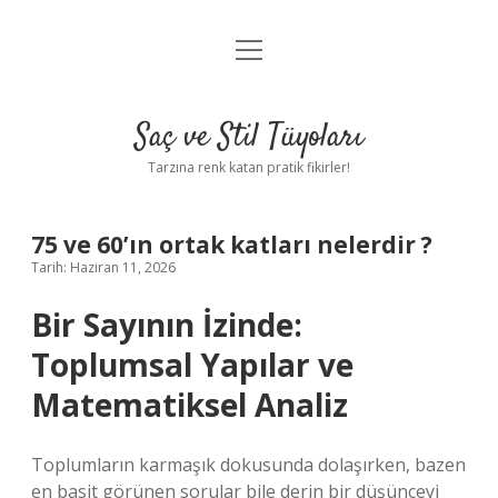
menüyü
Anasayfa
aç
Gizlilik Politikası
Saç ve Stil Tüyoları
Yasal Uyarı
Tarzına renk katan pratik fikirler!
Hakkımızda
75 ve 60’ın ortak katları nelerdir ?
Tarih: Haziran 11, 2026
Bir Sayının İzinde:
Toplumsal Yapılar ve
Matematiksel Analiz
Toplumların karmaşık dokusunda dolaşırken, bazen
en basit görünen sorular bile derin bir düşünceyi