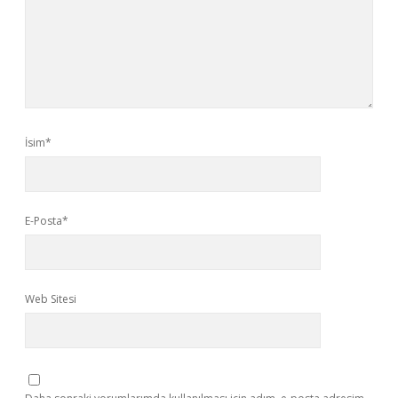
İsim*
E-Posta*
Web Sitesi