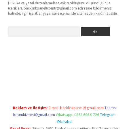
Hukuka ve yasal düzenlemelere aykırı olduğunu düşündüğünüz
içerikleri,
backlinkpanelicomtr@gmail.com
adresine bildirmeniz
halinde, ilgili içerikler yasal süre içerisinde sitemizden kaldırılacaktır.
Arama
vdcasino giriş
Reklam ve İletişim:
E-mail:
backlinkpaneli@gmail.com
Teams:
forumhizmeti@gmail.com
Whatsapp: 0262 606 0 726
Telegram:
@karabul
Yasal Uyarı:
Sitemiz, 5651 Sayılı Kanun gereğince Bilgi Teknolojileri