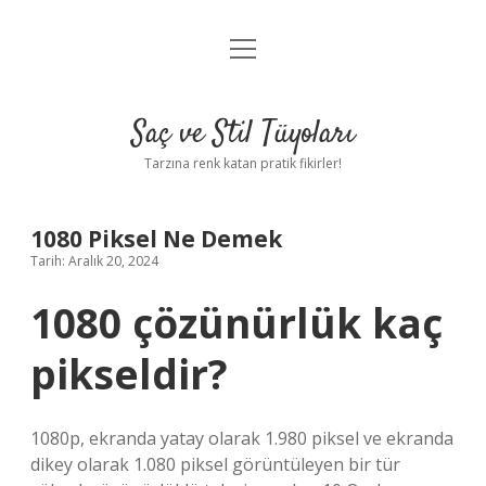
menüyü
Anasayfa
aç
Gizlilik Politikası
Saç ve Stil Tüyoları
Yasal Uyarı
Tarzına renk katan pratik fikirler!
Hakkımızda
1080 Piksel Ne Demek
Tarih: Aralık 20, 2024
1080 çözünürlük kaç
pikseldir?
1080p, ekranda yatay olarak 1.980 piksel ve ekranda
dikey olarak 1.080 piksel görüntüleyen bir tür