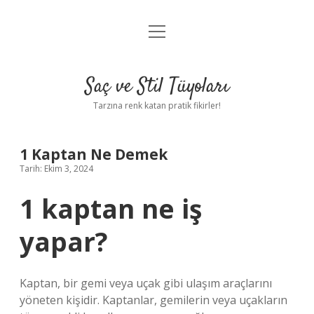
menüyü
Anasayfa
aç
Gizlilik Politikası
Saç ve Stil Tüyoları
Yasal Uyarı
Tarzına renk katan pratik fikirler!
Hakkımızda
1 Kaptan Ne Demek
Tarih: Ekim 3, 2024
1 kaptan ne iş
yapar?
Kaptan, bir gemi veya uçak gibi ulaşım araçlarını
yöneten kişidir. Kaptanlar, gemilerin veya uçakların