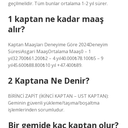
geçilmelidir. Tüm bunlar ortalama 1-2 yıl sürer.
1 kaptan ne kadar maaş
alır?
Kaptan Maaşları Deneyime Göre 2024Deneyim
SüresiAsgari MaaşOrtalama Maaş0 – 1
yıl32.700₺61.200₺2 – 4 yıl40.000₺78.100₺5 – 9
yıl45.600₺88.800₺10 yıl +47.400₺89.
2 Kaptana Ne Denir?
BİRİNCİ ZAPİT (İKİNCİ KAPTAN – UST KAPTAN):
Geminin güvenli yükleme/taşıma/boşaltma
işlemlerinden sorumludur.
Bir gemide kaç kaptan olur?