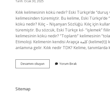
Tarih: Ocak 30, 2025
Kılık kelimesinin kökü nedir? Eski Türkçe’de “duruş
kelimesinden türemiştir. Bu kelime, Eski Türkçe’de “+U
kökü nedir? Kılıç – Nişanyan Sözlüğü. Kılıç için kul
türemiştir. Bu sözcük, Eski Türkçe kıl- “işlemek” fiil
kelimesinin kökü nedir? “Toplantı” kelimesinin “tola
Etimoloji. Kelimenin kendisi Arapça كلمة (kelime(t)) kelimesinden ödünç alınmıştır ve “söylenen şey, söz”
anlamına gelir. Kılık nedir TDK? Kelime, tanımlarda
Kılmak
Devamını okuyun
Yorum Bırak
Kelimesinin
Kökü
Nedir
Sitemap