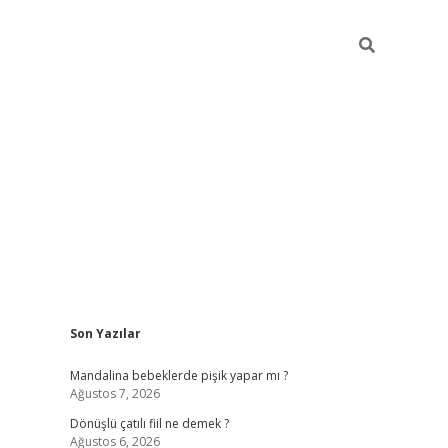
Sidebar
Son Yazılar
vdcasino g
Mandalina bebeklerde pişik yapar mı ?
Ağustos 7, 2026
Dönüşlü çatılı fiil ne demek ?
Ağustos 6, 2026