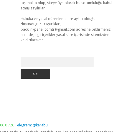
taşımakta olup, siteye üye olarak bu sorumluluğu kabul
etmiş sayılırlar.
Hukuka ve yasal düzenlemelere aykırı olduğunu
düşündüğünüz içerikleri,
backlinkpanelicomtr@gmail.com
adresine bildirmeniz
halinde, ilgili içerikler yasal süre içerisinde sitemizden
kaldırılacaktır.
Arama
06 0 726
Telegram: @karabul