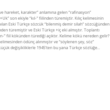
 ve hareket, karakter” anlamına gelen “rafinasyon”
k” son ekiyle “kıl-” fiilinden türemiştir. Kılıç kelimesinin
lanılan Eski Türkçe sözcük “bilenmiş demir silah” sözcüğünden
inden türemiştir ve Eski Türkçe +iç eki almıştır. Toplantı
n-” fiil kökünden türediği açıktır. Kelime kökü nereden gelir?
 küçük değişikliklerle 1945’ten bu yana Türkçe sözlüğe…