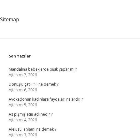
Ve
En
Önemli
Sitemap
Aşaması
Nedir
Sidebar
Son Yazılar
Mandalina bebeklerde pişik yapar mı ?
Ağustos 7, 2026
Dönüşlü çatılı fiil ne demek ?
Ağustos 6, 2026
Avokadonun kadınlara faydaları nelerdir ?
Ağustos 5, 2026
Az pişmiş etin adı nedir ?
Ağustos 4, 2026
Alelusul anlamı ne demek ?
Ağustos 3, 2026