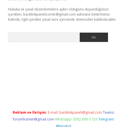
Hukuka ve yasal düzenlemelere aykırı olduğunu düşündüğünüz
içerikleri,
backlinkpanelicomtr@gmail.com
adresine bildirmeniz
halinde, ilgili içerikler yasal süre içerisinde sitemizden kaldırılacaktır.
Arama
dcasino giriş
Reklam ve İletişim:
E-mail:
backlinkpaneli@gmail.com
Teams:
forumhizmeti@gmail.com
Whatsapp: 0262 606 0 726
Telegram:
@karabul