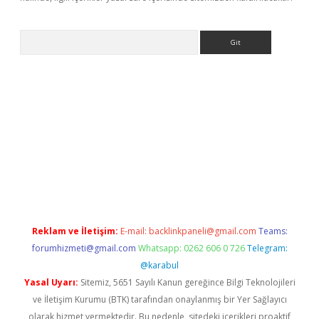
Arama
dcasino giriş
Reklam ve İletişim:
E-mail:
backlinkpaneli@gmail.com
Teams:
forumhizmeti@gmail.com
Whatsapp: 0262 606 0 726
Telegram:
@karabul
Yasal Uyarı:
Sitemiz, 5651 Sayılı Kanun gereğince Bilgi Teknolojileri
ve İletişim Kurumu (BTK) tarafından onaylanmış bir Yer Sağlayıcı
olarak hizmet vermektedir. Bu nedenle, sitedeki içerikleri proaktif