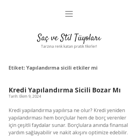
menüyü
Anasayfa
aç
Gizlilik Politikası
Saç ve Stil Tüyoları
Yasal Uyarı
Tarzına renk katan pratik fikirler!
Hakkımızda
Etiket:
Yapılandırma sicili etkiler mi
Kredi Yapılandırma Sicili Bozar Mı
Tarih: Ekim 9, 2024
Kredi yapılandırma yapılırsa ne olur? Kredi yeniden
yapılandırması hem borçlular hem de borç verenler
için çeşitli faydalar sunar. Borçlulara anında finansal
yardım sağlayabilir ve nakit akışını optimize edebilir.