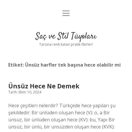
menüyü
Anasayfa
aç
Gizlilik Politikası
Saç ve Stil Tüyoları
Yasal Uyarı
Tarzına renk katan pratik fikirler!
Hakkımızda
Etiket:
Ünsüz harfler tek başına hece olabilir mi
Ünsüz Hece Ne Demek
Tarih: Ekim 10, 2024
Hece çeşitleri nelerdir? Türkçede hece yapıları şu
şekildedir: Bir ünlüden oluşan hece (V): o, a Bir
ünsüz, bir ünlüden oluşan hece (KV): bu, Yapı Bir
ünsüz, bir ünlü, bir ünsüzden oluşan hece (KVK):