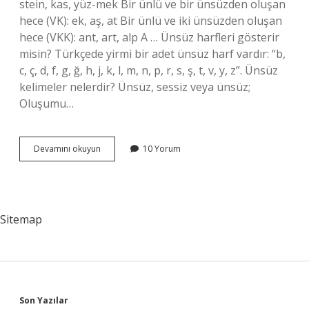
stein, kas, yüz-mek Bir ünlü ve bir ünsüzden oluşan
hece (VK): ek, aş, at Bir ünlü ve iki ünsüzden oluşan
hece (VKK): ant, art, alp A … Ünsüz harfleri gösterir
misin? Türkçede yirmi bir adet ünsüz harf vardır: “b,
c, ç, d, f, g, ğ, h, j, k, l, m, n, p, r, s, ş, t, v, y, z”. Ünsüz
kelimeler nelerdir? Ünsüz, sessiz veya ünsüz;
Oluşumu…
Ünsüz
Devamını okuyun
10 Yorum
Hece
Ne
Demek
Sitemap
Son Yazılar