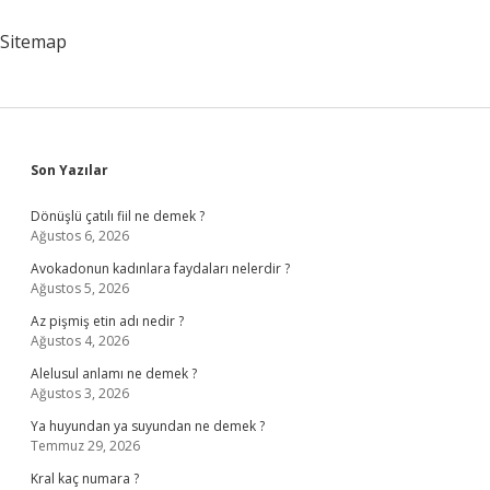
Sözleşme
Geçerli
Sitemap
Midir
Sidebar
Son Yazılar
Dönüşlü çatılı fiil ne demek ?
Ağustos 6, 2026
Avokadonun kadınlara faydaları nelerdir ?
Ağustos 5, 2026
Az pişmiş etin adı nedir ?
Ağustos 4, 2026
Alelusul anlamı ne demek ?
Ağustos 3, 2026
Ya huyundan ya suyundan ne demek ?
Temmuz 29, 2026
Kral kaç numara ?