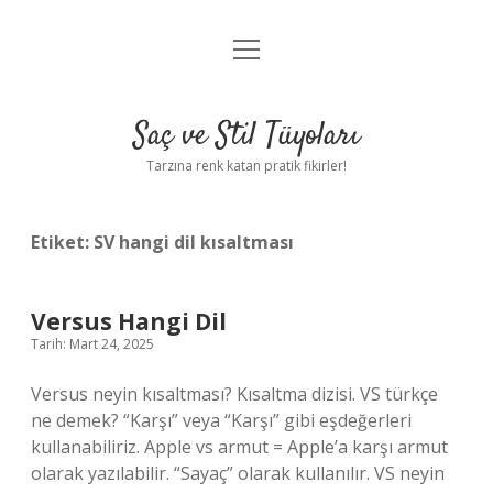
menüyü
Anasayfa
aç
Gizlilik Politikası
Saç ve Stil Tüyoları
Yasal Uyarı
Tarzına renk katan pratik fikirler!
Hakkımızda
Etiket:
SV hangi dil kısaltması
Versus Hangi Dil
Tarih: Mart 24, 2025
Versus neyin kısaltması? Kısaltma dizisi. VS türkçe
ne demek? “Karşı” veya “Karşı” gibi eşdeğerleri
kullanabiliriz. Apple vs armut = Apple’a karşı armut
olarak yazılabilir. “Sayaç” olarak kullanılır. VS neyin