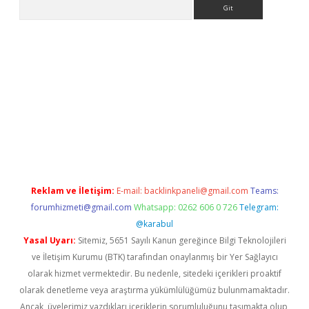
Arama
vdcasino giriş
Reklam ve İletişim:
E-mail:
backlinkpaneli@gmail.com
Teams:
forumhizmeti@gmail.com
Whatsapp: 0262 606 0 726
Telegram:
@karabul
Yasal Uyarı:
Sitemiz, 5651 Sayılı Kanun gereğince Bilgi Teknolojileri
ve İletişim Kurumu (BTK) tarafından onaylanmış bir Yer Sağlayıcı
olarak hizmet vermektedir. Bu nedenle, sitedeki içerikleri proaktif
olarak denetleme veya araştırma yükümlülüğümüz bulunmamaktadır.
Ancak, üyelerimiz yazdıkları içeriklerin sorumluluğunu taşımakta olup,