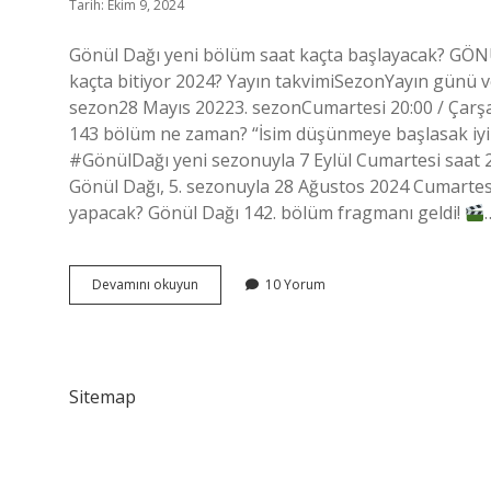
Tarih: Ekim 9, 2024
Gönül Dağı yeni bölüm saat kaçta başlayacak? GÖN
kaçta bitiyor 2024? Yayın takvimiSezonYayın günü v
sezon28 Mayıs 20223. sezonCumartesi 20:00 / Çarş
143 bölüm ne zaman? “İsim düşünmeye başlasak iyi
#GönülDağı yeni sezonuyla 7 Eylül Cumartesi saat 
Gönül Dağı, 5. sezonuyla 28 Ağustos 2024 Cumartes
yapacak? Gönül Dağı 142. bölüm fragmanı geldi!
Gönül
Devamını okuyun
10 Yorum
Dağı
Yeni
Bölümü
Saat
Kaçta
Sitemap
Başlıyor