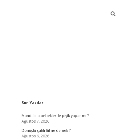
Sidebar
Son Yazılar
vdcasino g
Mandalina bebeklerde pişik yapar mı ?
Ağustos 7, 2026
Dönüşlü çatılı fiil ne demek ?
Ağustos 6, 2026