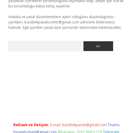
yazdıkları içeriklerin sorumluluğunu taşımakta olup, siteye üye olarak
bu sorumluluğu kabul etmiş sayılırlar.
Hukuka ve yasal düzenlemelere aykırı olduğunu düşündüğünüz
içerikleri,
backlinkpanelicomtr@gmail.com
adresine bildirmeniz
halinde, ilgili içerikler yasal süre içerisinde sitemizden kaldırılacaktır.
Arama
dcasino giriş
Reklam ve İletişim:
E-mail:
backlinkpaneli@gmail.com
Teams:
forumhizmeti@gmail.com
Whatsapp: 0262 606 0 726
Telegram: