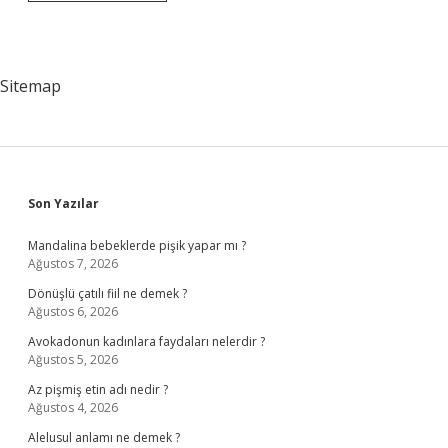
Sürecinin
Ilk
Ve
En
Önemli
Sitemap
Aşaması
Nedir
Sidebar
Son Yazılar
Mandalina bebeklerde pişik yapar mı ?
Ağustos 7, 2026
Dönüşlü çatılı fiil ne demek ?
Ağustos 6, 2026
Avokadonun kadınlara faydaları nelerdir ?
Ağustos 5, 2026
Az pişmiş etin adı nedir ?
Ağustos 4, 2026
Alelusul anlamı ne demek ?