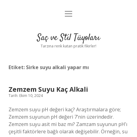
menüyü
Anasayfa
aç
Gizlilik Politikası
Saç ve Stil Tüyoları
Yasal Uyarı
Tarzına renk katan pratik fikirler!
Hakkımızda
Etiket:
Sirke suyu alkali yapar mı
Zemzem Suyu Kaç Alkali
Tarih: Ekim 10, 2024
Zemzem suyu pH değeri kaç? Araştırmalara göre;
Zemzem suyunun pH değeri 7’nin üzerindedir.
Zemzem suyu asit mi baz mı? Zamzam suyunun pH’ı
çeşitli faktörlere bağlı olarak değişebilir. Örneğin, su