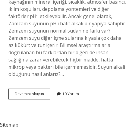
kaynağının mineral içeriği, sıcaklık, atmosfer basıncı,
iklim koşulları, depolama yöntemleri ve diğer
faktörler pH’ı etkileyebilir. Ancak genel olarak,
Zamzam suyunun pH’ı hafif alkali bir yapıya sahiptir.
Zemzem suyunun normal sudan ne farkı var?
Zemzem suyu diğer içme sularına kıyasla çok daha
az kükürt ve tuz içerir. Bilimsel araştırmalarla
doğrulanan bu farklardan bir diğeri de insan
sağlığına zarar verebilecek hiçbir madde, hatta
mikrop veya bakteri bile içermemesidir. Suyun alkali
olduğunu nasıl anlarız?…
Zemzem
Devamını okuyun
10 Yorum
Suyu
Kaç
Alkali
Sitemap