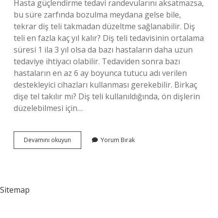
Hasta güçlendirme tedavi randevularını aksatmazsa,
bu süre zarfında bozulma meydana gelse bile,
tekrar diş teli takmadan düzeltme sağlanabilir. Diş
teli en fazla kaç yıl kalır? Diş teli tedavisinin ortalama
süresi 1 ila 3 yıl olsa da bazı hastaların daha uzun
tedaviye ihtiyacı olabilir. Tedaviden sonra bazı
hastaların en az 6 ay boyunca tutucu adı verilen
destekleyici cihazları kullanması gerekebilir. Birkaç
dişe tel takılır mı? Diş teli kullanıldığında, ön dişlerin
düzelebilmesi için…
Ikinci
Devamını okuyun
Yorum Bırak
Kez
Diş
Teli
Takılır
Mı
Sitemap