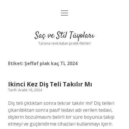
menüyü
Anasayfa
aç
Gizlilik Politikası
Saç ve Stil Tüyoları
Yasal Uyarı
Tarzına renk katan pratik fikirler!
Hakkımızda
Etiket:
Şeffaf plak kaç TL 2024
Ikinci Kez Diş Teli Takılır Mı
Tarih: Aralık 16, 2024
Diş teli çıktıktan sonra tekrar takılır mı? Diş telleri
çıkarıldıktan sonra pasif tedavi adı verilen tedavi,
dişlerin bozulmasını belirli bir süre boyunca takip
etmeyi ve güçlendirme cihazları kullanmayı içerir.