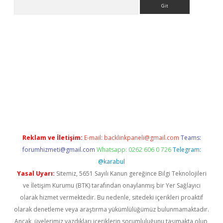
Arama
o giriş
Reklam ve İletişim:
E-mail:
backlinkpaneli@gmail.com
Teams:
forumhizmeti@gmail.com
Whatsapp: 0262 606 0 726
Telegram:
@karabul
Yasal Uyarı:
Sitemiz, 5651 Sayılı Kanun gereğince Bilgi Teknolojileri
ve İletişim Kurumu (BTK) tarafından onaylanmış bir Yer Sağlayıcı
olarak hizmet vermektedir. Bu nedenle, sitedeki içerikleri proaktif
olarak denetleme veya araştırma yükümlülüğümüz bulunmamaktadır.
Ancak, üyelerimiz yazdıkları içeriklerin sorumluluğunu taşımakta olup,