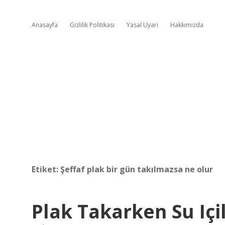
Anasayfa
Gizlilik Politikası
Yasal Uyarı
Hakkımızda
Etiket:
Şeffaf plak bir gün takılmazsa ne olur
Plak Takarken Su Içil