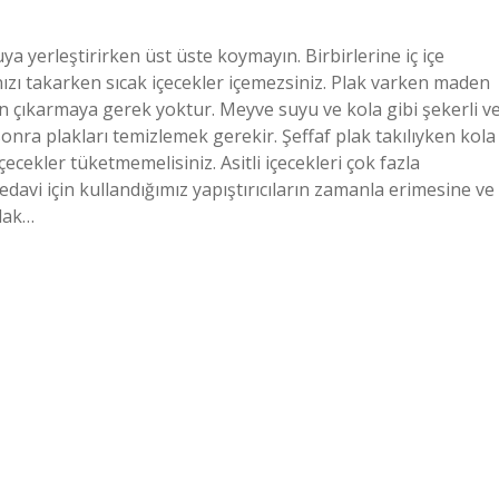
uya yerleştirirken üst üste koymayın. Birbirlerine iç içe
ınızı takarken sıcak içecekler içemezsiniz. Plak varken maden
çin çıkarmaya gerek yoktur. Meyve suyu ve kola gibi şekerli v
 sonra plakları temizlemek gerekir. Şeffaf plak takılıyken kola
çecekler tüketmemelisiniz. Asitli içecekleri çok fazla
edavi için kullandığımız yapıştırıcıların zamanla erimesine ve
plak…