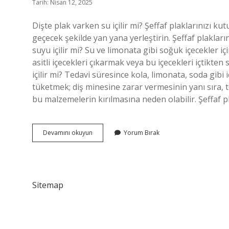
Tarih: Nisan 12, 2025
Dişte plak varken su içilir mi? Şeffaf plaklarınızı kut
geçecek şekilde yan yana yerleştirin. Şeffaf plaklar
suyu içilir mi? Su ve limonata gibi soğuk içecekler i
asitli içecekleri çıkarmak veya bu içecekleri içtikten
içilir mi? Tedavi süresince kola, limonata, soda gibi i
tüketmek; diş minesine zarar vermesinin yanı sıra, t
bu malzemelerin kırılmasına neden olabilir. Şeffaf 
Plak
Devamını okuyun
Yorum Bırak
Takarken
Su
Içilir
Mi
Sitemap