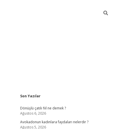
Sidebar
Son Yazılar
vdcasino giriş
Dönüşlü çatılı fiil ne demek ?
Ağustos 6, 2026
Avokadonun kadınlara faydaları nelerdir ?
Ağustos 5, 2026