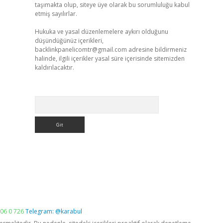
taşımakta olup, siteye üye olarak bu sorumluluğu kabul
etmiş sayılırlar.
Hukuka ve yasal düzenlemelere aykırı olduğunu
düşündüğünüz içerikleri,
backlinkpanelicomtr@gmail.com
adresine bildirmeniz
halinde, ilgili içerikler yasal süre içerisinde sitemizden
kaldırılacaktır.
Arama
06 0 726
Telegram: @karabul