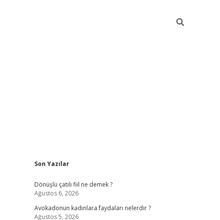
Sidebar
Son Yazılar
vdcasino 
Dönüşlü çatılı fiil ne demek ?
Ağustos 6, 2026
Avokadonun kadınlara faydaları nelerdir ?
Ağustos 5, 2026