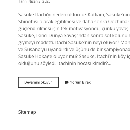
Tarih: Nisan 3, 2025
Sasuke Itachi’yi neden öldürdü? Katliam, Sasuke’nin
Shinobisi olarak eğitilmesi ve daha sonra Oochimaru 
güçlendirilmesi için tek motivasyondu, çünkü yavaş
Sasuke, İkinci Dünya Savaşı’ndan sonra sol kolunu 
giymeyi reddetti. Itachi Sasuke’nin neyi oluyor? 
ve Susano’yu uyandırdı ve üçünü de bir şampiyonada
Sasuke Hokage oluyor mu? Sasuke, Itachi’nin köy i
olduğunu söyledi. İtachinin hocası kimdir?…
Sasuke
Devamını okuyun
Yorum Bırak
Kimi
Öldürdü
Sitemap