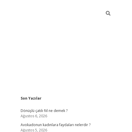
Sidebar
Son Yazılar
vdcasino g
Dönüşlü çatılı fiil ne demek ?
Ağustos 6, 2026
Avokadonun kadınlara faydaları nelerdir ?
Ağustos 5, 2026