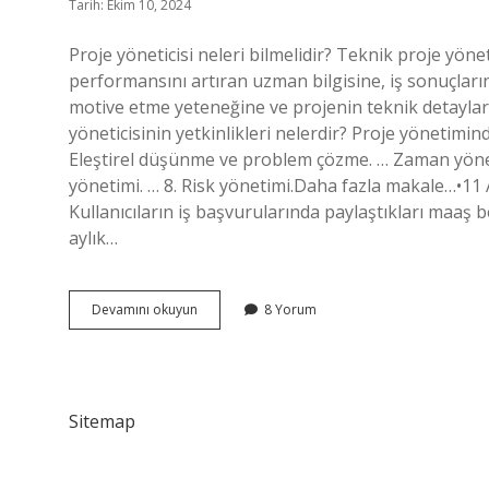
Tarih: Ekim 10, 2024
Proje yöneticisi neleri bilmelidir? Teknik proje yönet
performansını artıran uzman bilgisine, iş sonuçların
motive etme yeteneğine ve projenin teknik detaylarıy
yöneticisinin yetkinlikleri nelerdir? Proje yönetimind
Eleştirel düşünme ve problem çözme. … Zaman yöneti
yönetimi. … 8. Risk yönetimi.Daha fazla makale…•11 
Kullanıcıların iş başvurularında paylaştıkları maaş 
aylık…
Proje
Devamını okuyun
8 Yorum
Yöneticisi
Neleri
Bilmeli
Sitemap