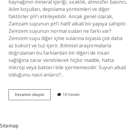
kaynağının mineral içeriği, sıcaklık, atmosfer basıncı,
iklim koşulları, depolama yöntemleri ve diğer
faktörler pH’ı etkileyebilir. Ancak genel olarak,
Zamzam suyunun pH’ı hafif alkali bir yapıya sahiptir.
Zemzem suyunun normal sudan ne farkı var?
Zemzem suyu diğer içme sularına kıyasla çok daha
az kükürt ve tuz içerir. Bilimsel araştırmalarla
doğrulanan bu farklardan bir diğeri de insan
sağlığına zarar verebilecek hiçbir madde, hatta
mikrop veya bakteri bile içermemesidir. Suyun alkali
olduğunu nasıl anlarız?…
Zemzem
Devamını okuyun
10 Yorum
Suyu
Kaç
Alkali
Sitemap