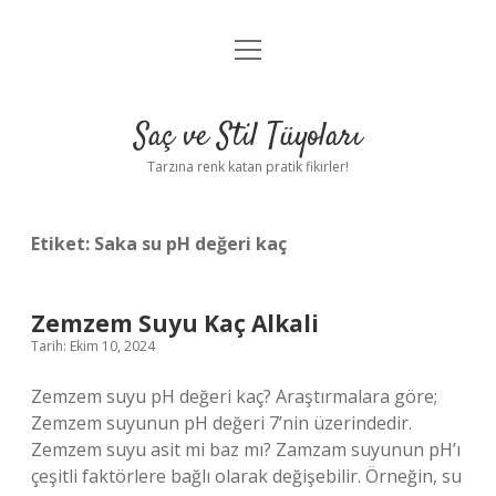
menüyü
Anasayfa
aç
Gizlilik Politikası
Saç ve Stil Tüyoları
Yasal Uyarı
Tarzına renk katan pratik fikirler!
Hakkımızda
Etiket:
Saka su pH değeri kaç
Zemzem Suyu Kaç Alkali
Tarih: Ekim 10, 2024
Zemzem suyu pH değeri kaç? Araştırmalara göre;
Zemzem suyunun pH değeri 7’nin üzerindedir.
Zemzem suyu asit mi baz mı? Zamzam suyunun pH’ı
çeşitli faktörlere bağlı olarak değişebilir. Örneğin, su