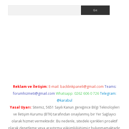
Arama
dcasino giriş
Reklam ve İletişim:
E-mail:
backlinkpaneli@gmail.com
Teams:
forumhizmeti@gmail.com
Whatsapp: 0262 606 0 726
Telegram:
@karabul
Yasal Uyarı:
Sitemiz, 5651 Sayılı Kanun gereğince Bilgi Teknolojileri
ve İletişim Kurumu (BTK) tarafından onaylanmış bir Yer Sağlayıcı
olarak hizmet vermektedir. Bu nedenle, sitedeki içerikleri proaktif
olarak denetleme veya araştırma yükümlülüğümüz bulunmamaktadır.