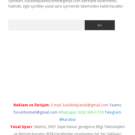
içerikleri,
backlinkpanelicomtr@gmail.com
adresine bildirmeniz
halinde, ilgili içerikler yasal süre içerisinde sitemizden kaldırılacaktır.
Arama
dcasino giriş
Reklam ve İletişim:
E-mail:
backlinkpaneli@gmail.com
Teams:
forumhizmeti@gmail.com
Whatsapp: 0262 606 0 726
Telegram:
@karabul
Yasal Uyarı:
Sitemiz, 5651 Sayılı Kanun gereğince Bilgi Teknolojileri
ve İletişim Kurumu (BTK) tarafından onaylanmış bir Yer Sağlayıcı