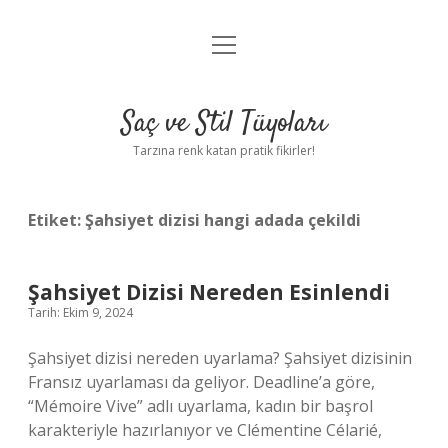
menüyü
Anasayfa
aç
Gizlilik Politikası
Saç ve Stil Tüyoları
Yasal Uyarı
Tarzına renk katan pratik fikirler!
Hakkımızda
Etiket:
Şahsiyet dizisi hangi adada çekildi
Şahsiyet Dizisi Nereden Esinlendi
Tarih: Ekim 9, 2024
Şahsiyet dizisi nereden uyarlama? Şahsiyet dizisinin
Fransız uyarlaması da geliyor. Deadline’a göre,
“Mémoire Vive” adlı uyarlama, kadın bir başrol
karakteriyle hazırlanıyor ve Clémentine Célarié,