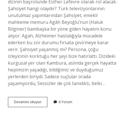
dizinin başrolünde Esther Lefevre olarak rol alacak.
Şahsiyet hangi olaydır? Türk televizyonlarının
unutulmaz yapımlarından Şahsiyet, emekli
mahkeme memuru Agâh Beyoğlu’nun (Haluk
Bilginer) bambaşka bir yöne giden hayatını konu
alıyor. Agah, Alzheimer hastalığıyla mücadele
ederken bu zor durumu fırsata çevirmeye karar
verir. Şahsiyet yaşanmış mı? Persona, çoğu
izleyicinin korktuğu her şeyi bize hatırlattı. Dizideki
kurgusal yer olan Kambura, aslında gerçek hayatta
hepimizin yaşadığı, bildiğimiz ve duyduğumuz
yerlerden biriydi. Sadece suçlular orada
yaşamıyordu, Sessizler de çok tanıdıktı, belki…
Şahsiyet
Devamını okuyun
6 Yorum
Dizisi
Nereden
Esinlendi