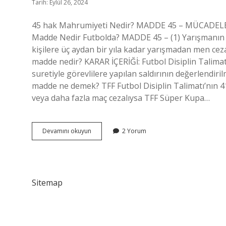
Tarih: Eylül 26, 2024
45 hak Mahrumiyeti Nedir? MADDE 45 – MÜCADELE 58
Madde Nedir Futbolda? MADDE 45 – (1) Yarışmanın 
kişilere üç aydan bir yıla kadar yarışmadan men ceza
madde nedir? KARAR İÇERİĞİ: Futbol Disiplin Talimat
suretiyle görevlilere yapılan saldırının değerlendiri
madde ne demek? TFF Futbol Disiplin Talimatı’nın 4
veya daha fazla maç cezalıysa TFF Süper Kupa…
Futbolda
Devamını okuyun
2 Yorum
45
Madde
Nedir
Sitemap