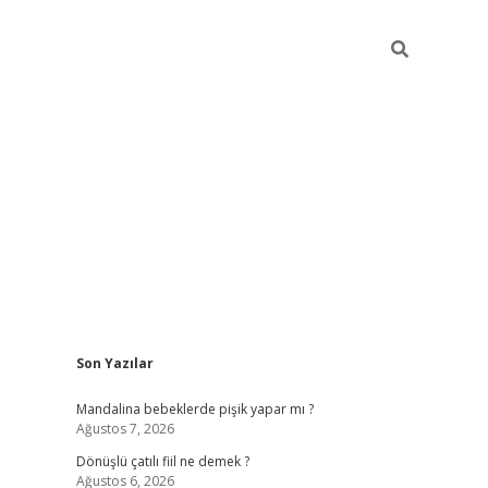
Sidebar
Son Yazılar
vdcasino g
Mandalina bebeklerde pişik yapar mı ?
Ağustos 7, 2026
Dönüşlü çatılı fiil ne demek ?
Ağustos 6, 2026