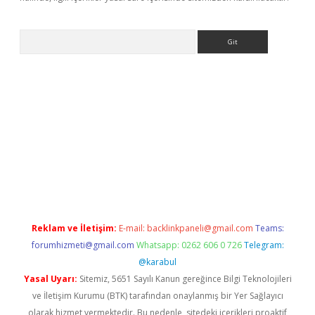
Arama
dcasino giriş
Reklam ve İletişim:
E-mail:
backlinkpaneli@gmail.com
Teams:
forumhizmeti@gmail.com
Whatsapp: 0262 606 0 726
Telegram:
@karabul
Yasal Uyarı:
Sitemiz, 5651 Sayılı Kanun gereğince Bilgi Teknolojileri
ve İletişim Kurumu (BTK) tarafından onaylanmış bir Yer Sağlayıcı
olarak hizmet vermektedir. Bu nedenle, sitedeki içerikleri proaktif