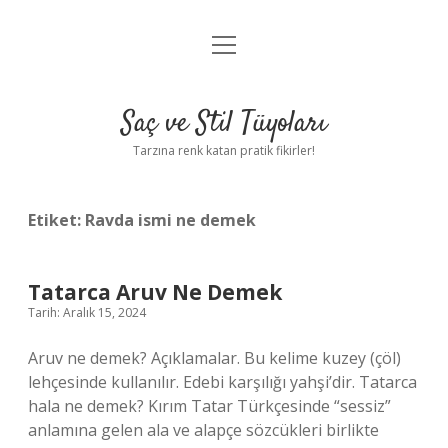
menüyü
Anasayfa
aç
Gizlilik Politikası
Saç ve Stil Tüyoları
Yasal Uyarı
Tarzına renk katan pratik fikirler!
Hakkımızda
Etiket:
Ravda ismi ne demek
Tatarca Aruv Ne Demek
Tarih: Aralık 15, 2024
Aruv ne demek? Açıklamalar. Bu kelime kuzey (çöl)
lehçesinde kullanılır. Edebi karşılığı yahşi’dir. Tatarca
hala ne demek? Kırım Tatar Türkçesinde “sessiz”
anlamına gelen ala ve alapçe sözcükleri birlikte