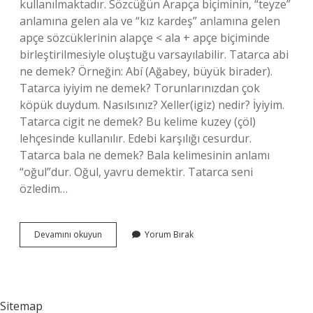
kullanılmaktadır. Sözcüğün Arapça biçiminin, “teyze”
anlamına gelen ala ve “kız kardeş” anlamına gelen
apçe sözcüklerinin alapçe < ala + apçe biçiminde
birleştirilmesiyle oluştuğu varsayılabilir. Tatarca abi
ne demek? Örneğin: Abí (Ağabey, büyük birader).
Tatarca iyiyim ne demek? Torunlarınızdan çok
köpük duydum. Nasılsınız? Xeller(igiz) nedir? İyiyim.
Tatarca cigit ne demek? Bu kelime kuzey (çöl)
lehçesinde kullanılır. Edebi karşılığı cesurdur.
Tatarca bala ne demek? Bala kelimesinin anlamı
“oğul”dur. Oğul, yavru demektir. Tatarca seni
özledim…
Tatarca
Devamını okuyun
Yorum Bırak
Aruv
Ne
Demek
Sitemap