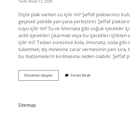
Tarih: Nisan 12, 2025
Dişte plak varken su içilir mi? Şeffaf plaklarınızı kut
geçecek şekilde yan yana yerleştirin. Şeffaf plaklar
suyu içilir mi? Su ve limonata gibi soğuk içecekler i
asitli içecekleri çıkarmak veya bu içecekleri içtikten
içilir mi? Tedavi süresince kola, limonata, soda gibi i
tüketmek; diş minesine zarar vermesinin yanı sıra, t
bu malzemelerin kırılmasına neden olabilir. Şeffaf 
Plak
Devamını okuyun
Yorum Bırak
Takarken
Su
Içilir
Mi
Sitemap