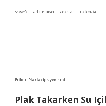
Anasayfa
Gizlilik Politikası
Yasal Uyarı
Hakkımızda
Etiket:
Plakla cips yenir mi
Plak Takarken Su Içil