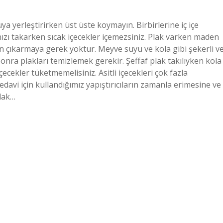
uya yerleştirirken üst üste koymayın. Birbirlerine iç içe
ınızı takarken sıcak içecekler içemezsiniz. Plak varken maden
çin çıkarmaya gerek yoktur. Meyve suyu ve kola gibi şekerli v
 sonra plakları temizlemek gerekir. Şeffaf plak takılıyken kola
çecekler tüketmemelisiniz. Asitli içecekleri çok fazla
edavi için kullandığımız yapıştırıcıların zamanla erimesine ve
plak…