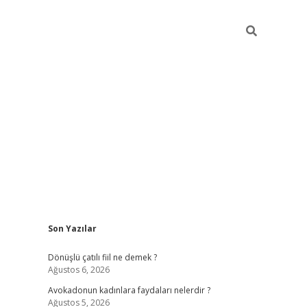
Sidebar
Son Yazılar
vdcasino g
Dönüşlü çatılı fiil ne demek ?
Ağustos 6, 2026
Avokadonun kadınlara faydaları nelerdir ?
Ağustos 5, 2026