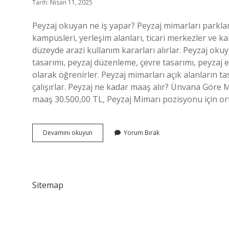
Tarih: Nisan 11, 2025
Peyzaj okuyan ne iş yapar? Peyzaj mimarları parklar
kampüsleri, yerleşim alanları, ticari merkezler ve k
düzeyde arazi kullanım kararları alırlar. Peyzaj oku
tasarımı, peyzaj düzenleme, çevre tasarımı, peyzaj ek
olarak öğrenirler. Peyzaj mimarları açık alanların ta
çalışırlar. Peyzaj ne kadar maaş alır? Ünvana Göre 
maaş 30.500,00 TL, Peyzaj Mimarı pozisyonu için or
Peyzaj
Devamını okuyun
Yorum Bırak
Ne
Bölümü
Sitemap