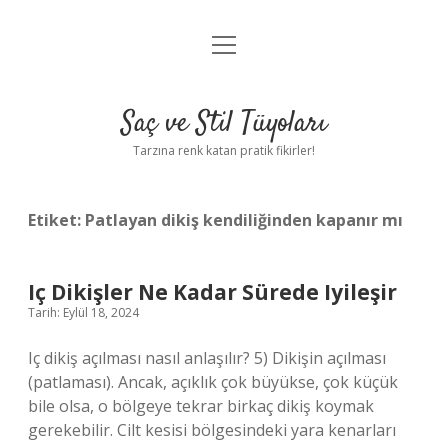
menüyü
Anasayfa
aç
Gizlilik Politikası
Saç ve Stil Tüyoları
Yasal Uyarı
Tarzına renk katan pratik fikirler!
Hakkımızda
Etiket:
Patlayan dikiş kendiliğinden kapanır mı
Iç Dikişler Ne Kadar Sürede Iyileşir
Tarih: Eylül 18, 2024
Iç dikiş açılması nasıl anlaşılır? 5) Dikişin açılması
(patlaması). Ancak, açıklık çok büyükse, çok küçük
bile olsa, o bölgeye tekrar birkaç dikiş koymak
gerekebilir. Cilt kesisi bölgesindeki yara kenarları