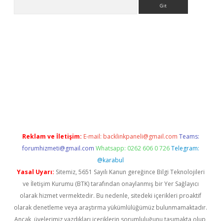
Arama
dcasino giriş
Reklam ve İletişim:
E-mail:
backlinkpaneli@gmail.com
Teams:
forumhizmeti@gmail.com
Whatsapp: 0262 606 0 726
Telegram:
@karabul
Yasal Uyarı:
Sitemiz, 5651 Sayılı Kanun gereğince Bilgi Teknolojileri
ve İletişim Kurumu (BTK) tarafından onaylanmış bir Yer Sağlayıcı
olarak hizmet vermektedir. Bu nedenle, sitedeki içerikleri proaktif
olarak denetleme veya araştırma yükümlülüğümüz bulunmamaktadır.
Ancak, üyelerimiz yazdıkları içeriklerin sorumluluğunu taşımakta olup,