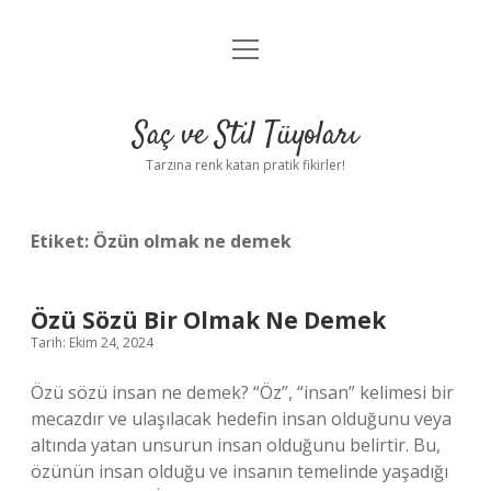
menüyü
Anasayfa
aç
Gizlilik Politikası
Saç ve Stil Tüyoları
Yasal Uyarı
Tarzına renk katan pratik fikirler!
Hakkımızda
Etiket:
Özün olmak ne demek
Özü Sözü Bir Olmak Ne Demek
Tarih: Ekim 24, 2024
Özü sözü insan ne demek? “Öz”, “insan” kelimesi bir
mecazdır ve ulaşılacak hedefin insan olduğunu veya
altında yatan unsurun insan olduğunu belirtir. Bu,
özünün insan olduğu ve insanın temelinde yaşadığı