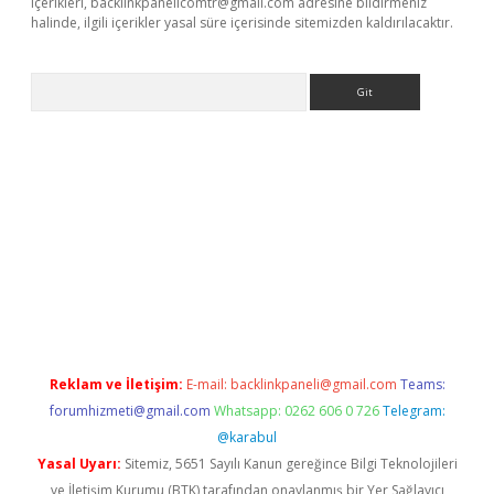
içerikleri,
backlinkpanelicomtr@gmail.com
adresine bildirmeniz
halinde, ilgili içerikler yasal süre içerisinde sitemizden kaldırılacaktır.
Arama
dcasino giriş
Reklam ve İletişim:
E-mail:
backlinkpaneli@gmail.com
Teams:
forumhizmeti@gmail.com
Whatsapp: 0262 606 0 726
Telegram:
@karabul
Yasal Uyarı:
Sitemiz, 5651 Sayılı Kanun gereğince Bilgi Teknolojileri
ve İletişim Kurumu (BTK) tarafından onaylanmış bir Yer Sağlayıcı