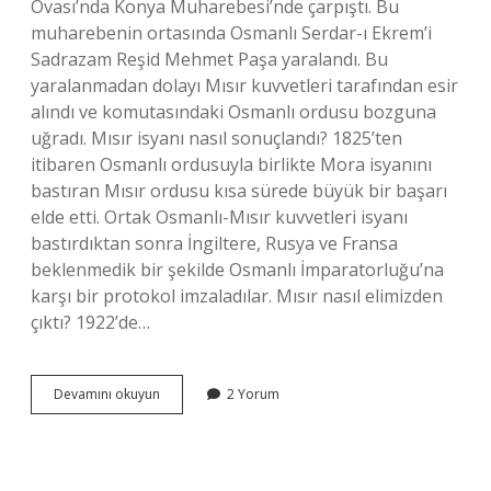
Ovası’nda Konya Muharebesi’nde çarpıştı. Bu
muharebenin ortasında Osmanlı Serdar-ı Ekrem’i
Sadrazam Reşid Mehmet Paşa yaralandı. Bu
yaralanmadan dolayı Mısır kuvvetleri tarafından esir
alındı ​​ve komutasındaki Osmanlı ordusu bozguna
uğradı. Mısır isyanı nasıl sonuçlandı? 1825’ten
itibaren Osmanlı ordusuyla birlikte Mora isyanını
bastıran Mısır ordusu kısa sürede büyük bir başarı
elde etti. Ortak Osmanlı-Mısır kuvvetleri isyanı
bastırdıktan sonra İngiltere, Rusya ve Fransa
beklenmedik bir şekilde Osmanlı İmparatorluğu’na
karşı bir protokol imzaladılar. Mısır nasıl elimizden
çıktı? 1922’de…
Mısır
Devamını okuyun
2 Yorum
Meselesi
Neden
Çıkmıştır