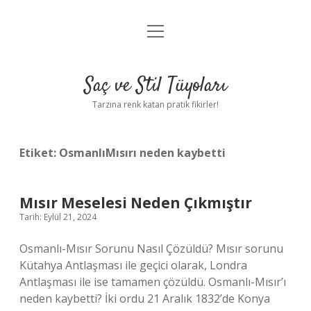
menüyü
Anasayfa
aç
Gizlilik Politikası
Saç ve Stil Tüyoları
Yasal Uyarı
Tarzına renk katan pratik fikirler!
Hakkımızda
Etiket:
OsmanlıMısırı neden kaybetti
Mısır Meselesi Neden Çıkmıştır
Tarih: Eylül 21, 2024
Osmanlı-Mısır Sorunu Nasıl Çözüldü? Mısır sorunu
Kütahya Antlaşması ile geçici olarak, Londra
Antlaşması ile ise tamamen çözüldü. Osmanlı-Mısır’ı
neden kaybetti? İki ordu 21 Aralık 1832’de Konya