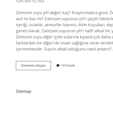
Tarih: Ekim 10, 2024
Zemzem suyu pH değeri kaç? Araştırmalara göre; 
asit mi baz mı? Zamzam suyunun pH’ı çeşitli faktörle
içeriği, sıcaklık, atmosfer basıncı, iklim koşulları, 
genel olarak, Zamzam suyunun pH’ı hafif alkali bir
Zemzem suyu diğer içme sularına kıyasla çok daha az
farklardan bir diğeri de insan sağlığına zarar vereb
içermemesidir. Suyun alkali olduğunu nasıl anlarız?
Zemzem
Devamını okuyun
10 Yorum
Suyu
Kaç
Alkali
Sitemap