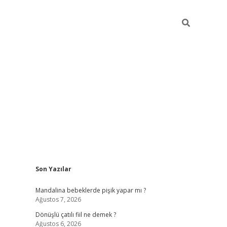
Sidebar
Son Yazılar
vdcasino 
Mandalina bebeklerde pişik yapar mı ?
Ağustos 7, 2026
Dönüşlü çatılı fiil ne demek ?
Ağustos 6, 2026