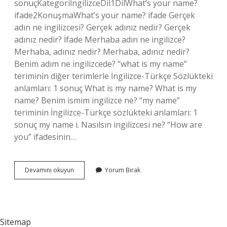
sonuçKategoriİngilizceDil1DilWhat’s your name?
ifade2KonuşmaWhat’s your name? ifade Gerçek
adın ne ingilizcesi? Gerçek adınız nedir? Gerçek
adınız nedir? İfade Merhaba adın ne ingilizce?
Merhaba, adınız nedir? Merhaba, adınız nedir?
Benim adım ne ingilizcede? “what is my name”
teriminin diğer terimlerle İngilizce-Türkçe Sözlükteki
anlamları: 1 sonuç What is my name? What is my
name? Benim ismim ingilizce ne? “my name”
teriminin İngilizce-Türkçe sözlükteki anlamları: 1
sonuç my name i. Nasılsın ingilizcesi ne? “How are
you” ifadesinin…
Adın
Devamını okuyun
Yorum Bırak
Ne
İNgilizce
Nasıl
Denir
Sitemap