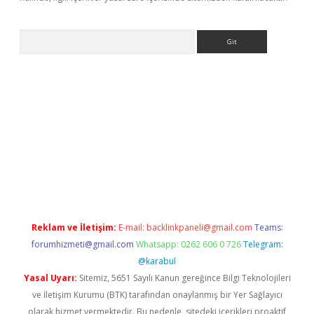
Arama
giriş
Reklam ve İletişim:
E-mail:
backlinkpaneli@gmail.com
Teams:
forumhizmeti@gmail.com
Whatsapp: 0262 606 0 726
Telegram:
@karabul
Yasal Uyarı:
Sitemiz, 5651 Sayılı Kanun gereğince Bilgi Teknolojileri
ve İletişim Kurumu (BTK) tarafından onaylanmış bir Yer Sağlayıcı
olarak hizmet vermektedir. Bu nedenle, sitedeki içerikleri proaktif