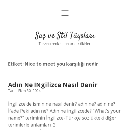
menüyü
Anasayfa
aç
Gizlilik Politikası
Saç ve Stil Tüyoları
Yasal Uyarı
Tarzına renk katan pratik fikirler!
Hakkımızda
Etiket:
Nice to meet you karşılığı nedir
Adın Ne İNgilizce Nasıl Denir
Tarih: Ekim 30, 2024
İngilizce’de ismin ne nasıl denir? adın ne? adın ne?
İfade Peki adın ne? Adın ne ingilizcede? “What’s your
name?” teriminin İngilizce-Türkçe sözlükteki diğer
terimlerle anlamları: 2