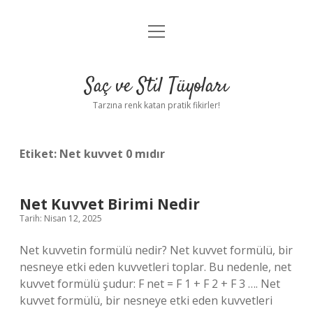
menüyü
Anasayfa
aç
Gizlilik Politikası
Saç ve Stil Tüyoları
Yasal Uyarı
Tarzına renk katan pratik fikirler!
Hakkımızda
Etiket:
Net kuvvet 0 mıdır
Net Kuvvet Birimi Nedir
Tarih: Nisan 12, 2025
Net kuvvetin formülü nedir? Net kuvvet formülü, bir
nesneye etki eden kuvvetleri toplar. Bu nedenle, net
kuvvet formülü şudur: F net = F 1 + F 2 + F 3 …. Net
kuvvet formülü, bir nesneye etki eden kuvvetleri