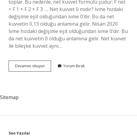
toplar. Bu nedenle, net kuvvet formülü şudur: F net
= F 1 + F 2 + F 3 …. Net kuvvet 0 mıdır? İvme hızdaki
değişime eşit olduğundan ivme 0’dır. Bu da net
kuvvetin 0,13 olduğu anlamına gelir. Nisan 2020
İvme hızdaki değişime eşit olduğundan ivme 0’dır. Bu
da net kuvvetin 0 olduğu anlamına gelir. Net kuvvet
ile bileşke kuvvet aynı…
Net
Devamını okuyun
Yorum Bırak
Kuvvet
Birimi
Nedir
Sitemap
Son Yazılar