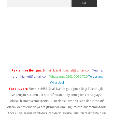
Arama
dcasino giriş
Reklam ve İletişim:
E-mail:
backlinkpaneli@gmail.com
Teams:
forumhizmeti@gmail.com
Whatsapp: 0262 606 0 726
Telegram:
@karabul
Yasal Uyarı:
Sitemiz, 5651 Sayılı Kanun gereğince Bilgi Teknolojileri
ve İletişim Kurumu (BTK) tarafından onaylanmış bir Yer Sağlayıcı
olarak hizmet vermektedir. Bu nedenle, sitedeki içerikleri proaktif
olarak denetleme veya araştırma yükümlülüğümüz bulunmamaktadır.
Ancak, üyelerimiz yazdıkları içeriklerin sorumluluğunu taşımakta olup,