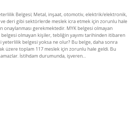
lilik Belgesi; Metal, inşaat, otomotiv, elektrik/elektronik,
m ve deri gibi sektörlerde meslek icra etmek için zorunlu hale
dan onaylanması gerekmektedir. MYK belgesi olmayan
ik belgesi olmayan kişiler, tebliğin yayımı tarihinden itibaren
i yeterlilik belgesi yoksa ne olur? Bu belge, daha sonra
mak üzere toplam 117 meslek için zorunlu hale geldi. Bu
lışamazlar. İstihdam durumunda, işveren…