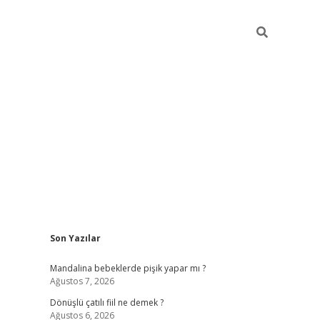
Sidebar
Son Yazılar
vdcasino gi
Mandalina bebeklerde pişik yapar mı ?
Ağustos 7, 2026
Dönüşlü çatılı fiil ne demek ?
Ağustos 6, 2026