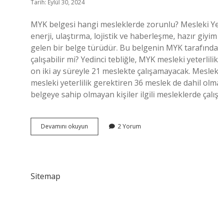
Tarih: Eylül 30, 2024
MYK belgesi hangi mesleklerde zorunlu? Mesleki Yeter
enerji, ulaştırma, lojistik ve haberleşme, hazır giyi
gelen bir belge türüdür. Bu belgenin MYK tarafın
çalışabilir mi? Yedinci tebliğle, MYK mesleki yeterlil
on iki ay süreyle 21 meslekte çalışamayacak. Meslek
mesleki yeterlilik gerektiren 36 meslek de dahil ol
belgeye sahip olmayan kişiler ilgili mesleklerde ça
Az
Devamını okuyun
2 Yorum
Tehlikeli
Işyerlerinde
Myk
Zorunlu
Mu
Sitemap