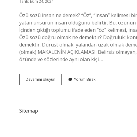
Tarih: Ekim 24, 2024
Özü sözü insan ne demek? “Öz”, “insan” kelimesi bir
yatan unsurun insan olduğunu belirtir. Bu, özünün 
İçinden çıktığı toplumu ifade eden “öz” kelimesi, i
Özü sözü doğru olmak ne demektir? Doğruluk; konuş
demektir. Dürüst olmak, yalandan uzak olmak demektir
(olmak) MAKALENİN AÇIKLAMASI: Belirsiz olmayan, i
özünde ve sözlerinde aynı olan kişi.…
Özü
Devamını okuyun
Yorum Bırak
Sözü
Bir
Olmak
Ne
Demek
Sitemap