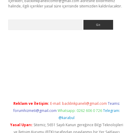
içerikleri,
backlinkpanelicomtr@gmail.com
adresine bildirmeniz
halinde, ilgili içerikler yasal süre içerisinde sitemizden kaldırılacaktır.
Arama
dcasino giriş
Reklam ve İletişim:
E-mail:
backlinkpaneli@gmail.com
Teams:
forumhizmeti@gmail.com
Whatsapp: 0262 606 0 726
Telegram:
@karabul
Yasal Uyarı:
Sitemiz, 5651 Sayılı Kanun gereğince Bilgi Teknolojileri
ve İletişim Kurumu (BTK) tarafından onaylanmış bir Yer Sağlayıcı