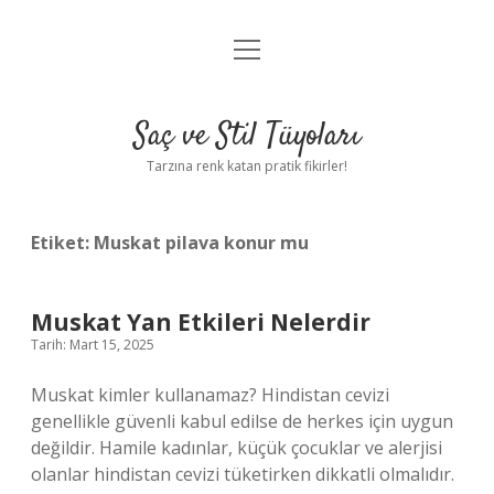
menüyü
Anasayfa
aç
Gizlilik Politikası
Saç ve Stil Tüyoları
Yasal Uyarı
Tarzına renk katan pratik fikirler!
Hakkımızda
Etiket:
Muskat pilava konur mu
Muskat Yan Etkileri Nelerdir
Tarih: Mart 15, 2025
Muskat kimler kullanamaz? Hindistan cevizi
genellikle güvenli kabul edilse de herkes için uygun
değildir. Hamile kadınlar, küçük çocuklar ve alerjisi
olanlar hindistan cevizi tüketirken dikkatli olmalıdır.