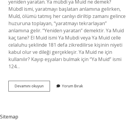
yeniden yaratan. Ya mübdi ya Muid ne demek?
Mübdî ismi, yaratmayı başlatan anlamına gelirken,
Muîd, ölümü tatmış her canlıyı diriltip zamanı gelince
huzuruna toplayan, “yaratmayı tekrarlayan”
anlamına gelir. “Yeniden yaratan” demektir. Ya Muid
kaç tane? El Muid ismi Ya Mubdi veya Ya Muid celle
celaluhu şeklinde 181 defa zikredilirse kişinin niyeti
kabul olur ve dileği gerçekleşir. Ya Muid ne için
kullanılır? Kayıp eşyaları bulmak için “Ya Muid” ismi
124…
Ya
Devamını okuyun
Yorum Bırak
Muid
Ne
Için
Çekilir
Sitemap