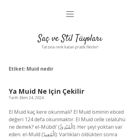
menüyü
Anasayfa
aç
Gizlilik Politikası
Saç ve Stil Tüyoları
Yasal Uyarı
Tarzına renk katan pratik fikirler!
Hakkımızda
Etiket:
Muid nedir
Ya Muid Ne Için Çekilir
Tarih: Ekim 24, 2024
El Muid kaç kere okunmalı? El Muid isminin ebced
değeri 124 defa okunmaktır. El Muid celle celalühü
ne demek? el-Mübdi’ (الْمُبْدِئُ): Her şeyi yoktan var
eden. el-Muîd (الْمُعِيدُ): Varlıkları öldükten sonra