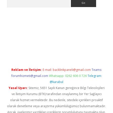
Arama
dcasino giriş
Reklam ve İletişim:
E-mail:
backlinkpaneli@gmail.com
Teams:
forumhizmeti@gmail.com
Whatsapp: 0262 606 0 726
Telegram:
@karabul
Yasal Uyarı:
Sitemiz, 5651 Sayılı Kanun gereğince Bilgi Teknolojileri
ve İletişim Kurumu (BTK) tarafından onaylanmış bir Yer Sağlayıcı
olarak hizmet vermektedir. Bu nedenle, sitedeki içerikleri proaktif
olarak denetleme veya araştırma yükümlülüğümüz bulunmamaktadır.
Ancak, üyelerimiz yazdıkları içeriklerin sorumluluğunu taşımakta olup,