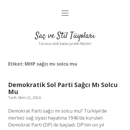
menüyü
Anasayfa
aç
Gizlilik Politikası
Saç ve Stil Tüyoları
Yasal Uyarı
Tarzına renk katan pratik fikirler!
Hakkımızda
Etiket:
MHP sağcı mı solcu mu
Demokratik Sol Parti Sağcı Mı Solcu
Mu
Tarih: Ekim 22, 2024
Demokrat Parti sağcı mı solcu mu? Türkiye’de
merkez-sağ siyasi hayatına 1946’da kurulan
Demokrat Parti (DP) ile başladı. DP’nin on yıl