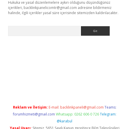
Hukuka ve yasal düzenlemelere aykırı olduğunu düşündüğünüz
içerikleri,
backlinkpanelicomtr@gmail.com
adresine bildirmeniz
halinde, ilgili içerikler yasal süre içerisinde sitemizden kaldırılacaktır.
Arama
vdcasino giriş
Reklam ve İletişim:
E-mail:
backlinkpaneli@gmail.com
Teams:
forumhizmeti@gmail.com
Whatsapp: 0262 606 0 726
Telegram:
@karabul
Yasal Uyarı:
Sitemiz, 5651 Sayılı Kanun gereğince Bilgi Teknolojileri