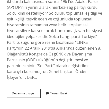
iktidarda kalmasından sonra, 1961’de Adalet Partisi
(AP) DP’nin yerini alarak merkez-sağ partiyi kurdu.
Solcu kimi destekliyor? Solculuk, toplumsal eşitliği ve
eşitlikçiliği teşvik eden ve çoğunlukla toplumsal
hiyerarşinin tamamına veya belirli toplumsal
hiyerarşilere karşı çıkarak bunu amaçlayan bir siyasi
ideolojiler yelpazesidir. Solcu hangi parti Türkiye?
Parti tüzüğüne göre resmi kısaltması “LINKS
Party”dir. 22 Aralık 2019’da Ankara’da düzenlenen 8.
Olağanüstü Kongre’de Özgürlük ve Dayanışma
Partisi’nin (ÖDP) tüzüğünün değiştirilmesi ve
partinin isminin “Sol Parti” olarak değiştirilmesi
kararıyla kurulmuştur. Genel başkanı Önder
İşleyen’dir. DSP…
Demokratik
Devamını okuyun
Yorum Bırak
Sol
Parti
Sağcı