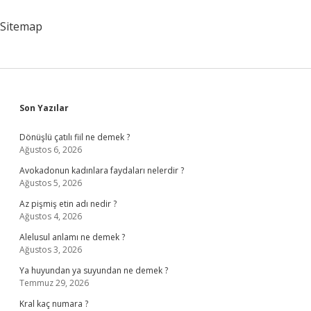
Mı
Solcu
Sitemap
Mu
Sidebar
Son Yazılar
Dönüşlü çatılı fiil ne demek ?
Ağustos 6, 2026
Avokadonun kadınlara faydaları nelerdir ?
Ağustos 5, 2026
Az pişmiş etin adı nedir ?
Ağustos 4, 2026
Alelusul anlamı ne demek ?
Ağustos 3, 2026
Ya huyundan ya suyundan ne demek ?
Temmuz 29, 2026
Kral kaç numara ?