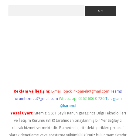
Arama
dcasino giriş
Reklam ve İletişim:
E-mail:
backlinkpaneli@gmail.com
Teams:
forumhizmeti@gmail.com
Whatsapp: 0262 606 0 726
Telegram:
@karabul
Yasal Uyarı:
Sitemiz, 5651 Sayılı Kanun gereğince Bilgi Teknolojileri
ve İletişim Kurumu (BTK) tarafından onaylanmış bir Yer Sağlayıcı
olarak hizmet vermektedir. Bu nedenle, sitedeki içerikleri proaktif
olarak denetleme veya araştırma yükümlülüğümüz bulunmamaktadır.