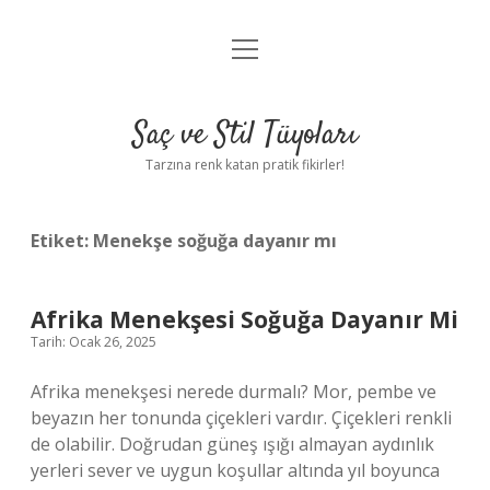
menüyü
Anasayfa
aç
Gizlilik Politikası
Saç ve Stil Tüyoları
Yasal Uyarı
Tarzına renk katan pratik fikirler!
Hakkımızda
Etiket:
Menekşe soğuğa dayanır mı
Afrika Menekşesi Soğuğa Dayanır Mi
Tarih: Ocak 26, 2025
Afrika menekşesi nerede durmalı? Mor, pembe ve
beyazın her tonunda çiçekleri vardır. Çiçekleri renkli
de olabilir. Doğrudan güneş ışığı almayan aydınlık
yerleri sever ve uygun koşullar altında yıl boyunca